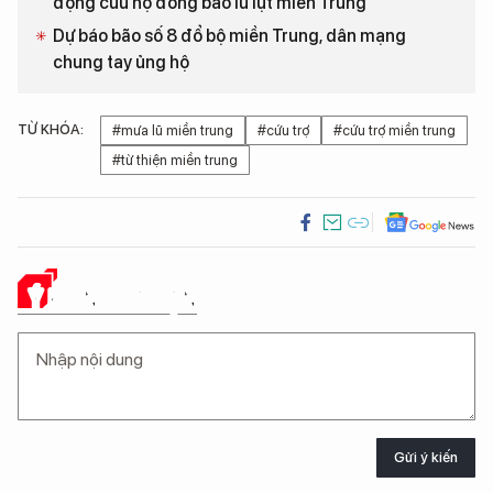
động cứu hộ đồng bào lũ lụt miền Trung
Dự báo bão số 8 đổ bộ miền Trung, dân mạng
chung tay ủng hộ
TỪ KHÓA:
#mưa lũ miền trung
#cứu trợ
#cứu trợ miền trung
#từ thiện miền trung
Ý KIẾN CỦA BẠN
Gửi ý kiến