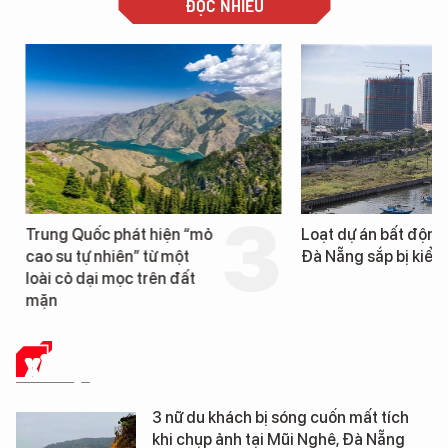
ĐỌC NHIỀU
Trung Quốc phát hiện “mỏ
Loạt dự án bất động 
cao su tự nhiên” từ một
Đà Nẵng sắp bị kiểm t
loài cỏ dại mọc trên đất
mặn
XÃ HỘI
3 nữ du khách bị sóng cuốn mất tích
khi chụp ảnh tại Mũi Nghê, Đà Nẵng