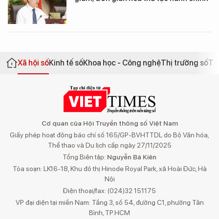
Xã hội số
Kinh tế số
Khoa học - Công nghệ
Thị trường số
Th
Cơ quan của Hội Truyền thông số Việt Nam
Giấy phép hoạt động báo chí số 165/GP-BVHTTDL do Bộ Văn hóa,
Thể thao và Du lịch cấp ngày 27/11/2025
Tổng Biên tập:
Nguyễn Bá Kiên
Tòa soạn: LK16-18, Khu đô thị Hinode Royal Park, xã Hoài Đức, Hà
Nội
Điện thoại/fax: (024)32 151175
VP đại diện tại miền Nam: Tầng 3, số 54, đường C1, phường Tân
Bình, TP.HCM