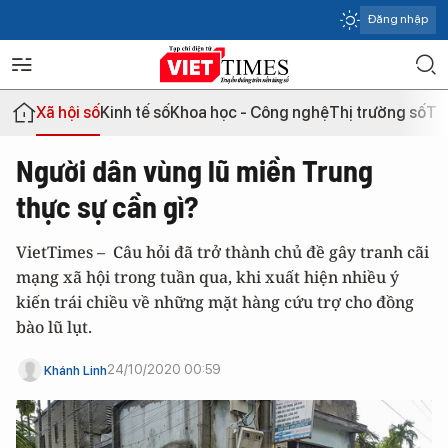
Đăng nhập
Xã hội số
Kinh tế số
Khoa học - Công nghệ
Thị trường số
Th
Người dân vùng lũ miền Trung
thực sự cần gì?
VietTimes – Câu hỏi đã trở thành chủ đề gây tranh cãi
mạng xã hội trong tuần qua, khi xuất hiện nhiều ý
kiến trái chiều về những mặt hàng cứu trợ cho đồng
bào lũ lụt.
24/10/2020 00:59
Khánh Linh