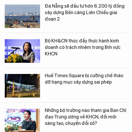
Đà Nẵng sẽ đầu tư hơn 6.200 tỷ đồng
xây dựng Bến cảng Liên Chiểu giai
đoạn 2
Bộ KH&CN thúc đẩy thực hành kinh
doanh có trách nhiệm trong lĩnh vực
KHCN
Huế Times Square bị cưỡng chế tháo
dỡ hạng mục xây dựng sai phép
Những bộ trưởng nào tham gia Ban Chỉ
đạo Trung ương về KHCN, đổi mới
sáng tạo, chuyển đổi số?