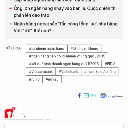
Ông lớn ngân hàng nhảy vào bán lẻ: Cuộc chiến thị
phần lên cao trào
Ngân hàng ngoại sắp “tấn công tổng lực”, nhà băng
Việt "đỡ" thế nào?
TỪ KHÓA:
#lợi nhuận ngân hàng
#lợi nhuận khủng
#ngân hàng nào có lợi nhuận khủng quý I/2015
#kết quả kinh doanh ngân hàng quý I/2015
#BIDV
#Vietcombank
#VietinBank
#trích lập dự phòng
#rủi ro
#nợ xấu
Ý KIẾN CỦA BẠN