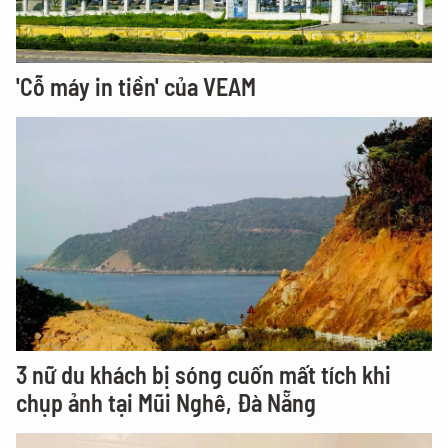
'Cỗ máy in tiền' của VEAM
3 nữ du khách bị sóng cuốn mất tích khi
chụp ảnh tại Mũi Nghê, Đà Nẵng