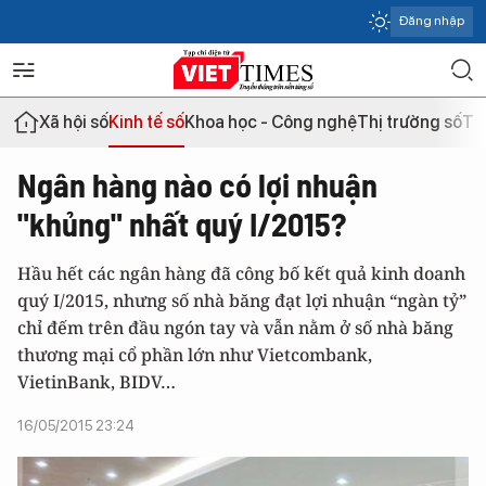
Đăng nhập
Xã hội số
Kinh tế số
Khoa học - Công nghệ
Thị trường số
Th
Ngân hàng nào có lợi nhuận
"khủng" nhất quý I/2015?
Hầu hết các ngân hàng đã công bố kết quả kinh doanh
quý I/2015, nhưng số nhà băng đạt lợi nhuận “ngàn tỷ”
chỉ đếm trên đầu ngón tay và vẫn nằm ở số nhà băng
thương mại cổ phần lớn như Vietcombank,
VietinBank, BIDV…
16/05/2015 23:24