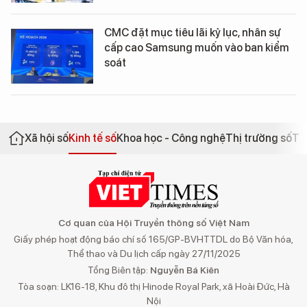
CMC đặt mục tiêu lãi kỷ lục, nhân sự
cấp cao Samsung muốn vào ban kiểm
soát
Xã hội số
Kinh tế số
Khoa học - Công nghệ
Thị trường số
Th
Cơ quan của Hội Truyền thông số Việt Nam
Giấy phép hoạt động báo chí số 165/GP-BVHTTDL do Bộ Văn hóa,
Thể thao và Du lịch cấp ngày 27/11/2025
Tổng Biên tập:
Nguyễn Bá Kiên
Tòa soạn: LK16-18, Khu đô thị Hinode Royal Park, xã Hoài Đức, Hà
Nội