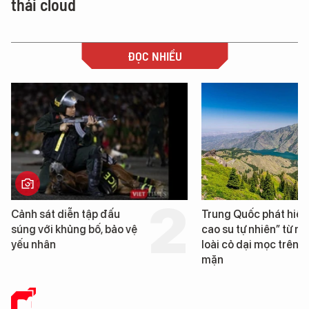
thái cloud
ĐỌC NHIỀU
Trung Quốc phát hiện “mỏ
Loạt dự án bất động 
cao su tự nhiên” từ một
Đà Nẵng sắp bị kiểm t
loài cỏ dại mọc trên đất
mặn
DỮ LIỆU