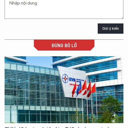
Gửi ý kiến
ĐỪNG BỎ LỠ