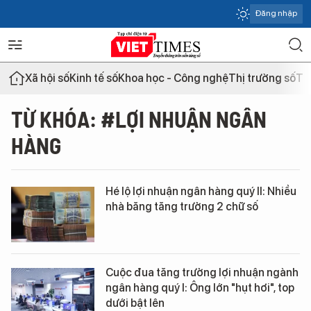
Đăng nhập
Xã hội số
Kinh tế số
Khoa học - Công nghệ
Thị trường số
Th
TỪ KHÓA: #LỢI NHUẬN NGÂN
HÀNG
Hé lộ lợi nhuận ngân hàng quý II: Nhiều
nhà băng tăng trưởng 2 chữ số
Cuộc đua tăng trưởng lợi nhuận ngành
ngân hàng quý I: Ông lớn "hụt hơi", top
dưới bật lên