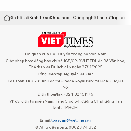
Xã hội số
Kinh tế số
Khoa học - Công nghệ
Thị trường số
Th
Cơ quan của Hội Truyền thông số Việt Nam
Giấy phép hoạt động báo chí số 165/GP-BVHTTDL do Bộ Văn hóa,
Thể thao và Du lịch cấp ngày 27/11/2025
Tổng Biên tập:
Nguyễn Bá Kiên
Tòa soạn: LK16-18, Khu đô thị Hinode Royal Park, xã Hoài Đức, Hà
Nội
Điện thoại/fax: (024)32 151175
VP đại diện tại miền Nam: Tầng 3, số 54, đường C1, phường Tân
Bình, TP.HCM
Email:
toasoan@viettimes.vn
Đường dây nóng:
0862 774 832