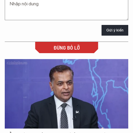
Gửi ý kiến
ĐỪNG BỎ LỠ