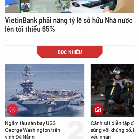
VietinBank phải nâng tỷ lệ sở hữu Nhà nước
lên tối thiểu 65%
ĐỌC NHIỀU
Ngắm tàu sân bay USS
Cảnh sát diễn tập đấ
George Washington trên
súng với khủng bố, bả
vịnh Đà Nẵng
yếu nhân