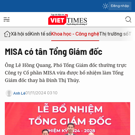
Đăng nhập
Xã hội số
Kinh tế số
Khoa học - Công nghệ
Thị trường số
Th
MISA có tân Tổng Giám đốc
Ông Lê Hồng Quang, Phó Tổng Giám đốc thường trực
Công ty Cổ phần MISA vừa được bổ nhiệm làm Tổng
Giám đốc thay bà Đinh Thị Thúy.
01/11/2024 03:10
Anh Lê