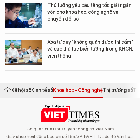
Thủ tướng yêu cầu tăng tốc giải ngân
vốn cho khoa học, công nghệ và
chuyển đổi số
Xóa tư duy "không quản được thì cấm"
và các thủ tục biến tướng trong KHCN,
viễn thông
Xã hội số
Kinh tế số
Khoa học - Công nghệ
Thị trường số
Th
Cơ quan của Hội Truyền thông số Việt Nam
Giấy phép hoạt động báo chí số 165/GP-BVHTTDL do Bộ Văn hóa,