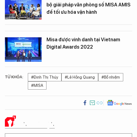
bộ giải pháp văn phòng số MISA AMIS
để tối ưu hóa vận hành
Misa được vinh danh tại Vietnam
Digital Awards 2022
TỪ KHÓA:
#Đinh Thị Thúy
#Lê Hồng Quang
#Bổ nhiệm
#MISA
Ý KIẾN CỦA BẠN