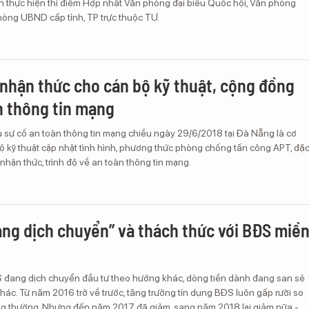
n thực hiện thí điểm Hợp nhất Văn phòng đại biểu Quốc hội, Văn phòng
ng UBND cấp tỉnh, TP trực thuộc TƯ.
nhận thức cho cán bộ kỹ thuật, cộng đồng
n thông tin mạng
u sự cố an toàn thông tin mạng chiều ngày 29/6/2018 tại Đà Nẵng là cơ
ộ kỹ thuật cập nhật tình hình, phương thức phòng chống tấn công APT, đặ
 nhận thức, trình độ về an toàn thông tin mạng.
ang dịch chuyển” và thách thức với BĐS miề
 đang dịch chuyển đầu tư theo hướng khác, dòng tiền dành đang san sẻ
ác. Từ năm 2016 trở về trước, tăng trưởng tín dụng BĐS luôn gấp rưỡi so
ông thường. Nhưng đến năm 2017 đã giảm, sang năm 2018 lại giảm nữa -