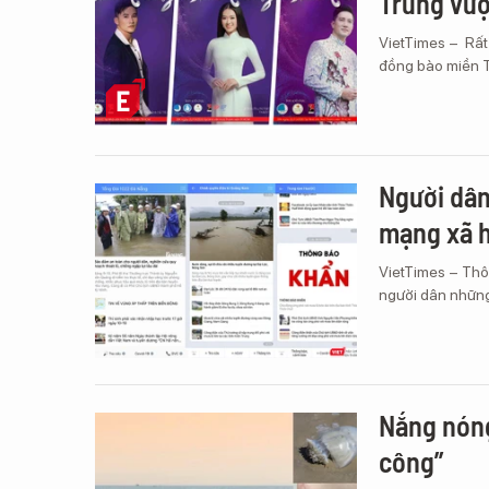
Trung vượ
VietTimes – Rất
đồng bào miền T
Người dân
mạng xã h
VietTimes – Thôn
người dân những 
Nắng nóng
công”