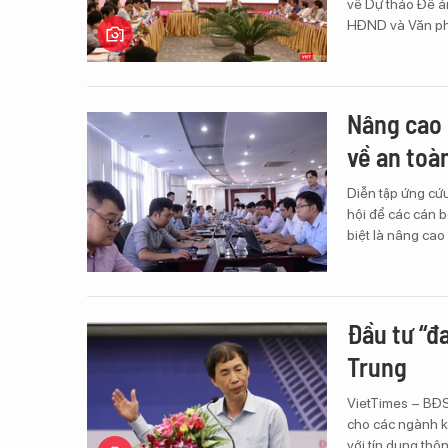
về Dự thảo Đề á
HĐND và Văn phò
Nâng cao 
về an toà
Diễn tập ứng cứ
hội để các cán b
biệt là nâng cao
Đầu tư “đ
Trung
VietTimes – BĐS
cho các ngành kh
với tín dụng th