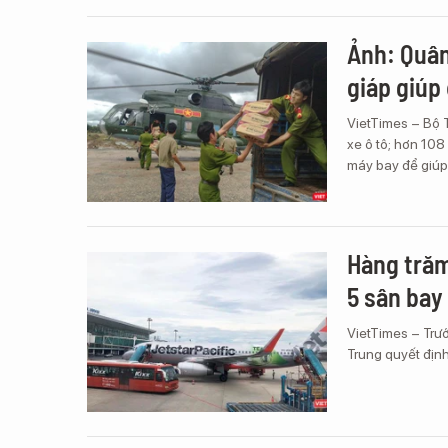
Ảnh: Quân
giáp giúp
VietTimes – Bộ 
xe ô tô; hơn 108
máy bay để giúp
Hàng trăm
5 sân bay
VietTimes – Trư
Trung quyết định