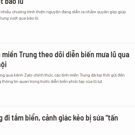
t bão lũ
 nhiều chương trình thiện nguyện đang diễn ra nhằm quyên góp giúp
rung vượt qua bão lũ.
 miền Trung theo dõi diễn biến mưa lũ qua
ội
g qua kênh Zalo chính thức, các tỉnh miền Trung đã kịp thời gửi đến
thông tin quan trọng trước diễn biến phức tạp của lũ lụt.
 đi tắm biển, cảnh giác kẻo bị sứa “tấn