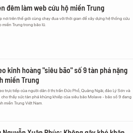
ên đêm làm web cứu hộ miền Trung
ắp nơi trên thế giới cùng chạy đua với thời gian để xây dựng hệ thống cứu
ho miền Trung trong bão lũ.
o kinh hoàng "siêu bão" số 9 tàn phá nặng
nh miền Trung
o trực tiếp của người dân ở thị trấn Đức Phổ, Quảng Ngãi, đảo Lý Sơn và
 cho thấy sức tàn phá khủng khiếp của siêu bão Molave - bão số 9 đang
nh miền Trung Việt Nam.
g Nguyễn Xuân Phúc: Không gây khó khăn