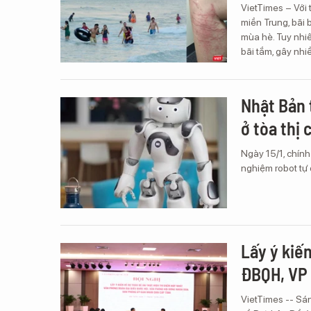
VietTimes – Với 
miền Trung, bãi 
mùa hè. Tuy nhiên
bãi tắm, gây nh
Nhật Bản 
ở tòa thị 
Ngày 15/1, chính
nghiệm robot tự 
Lấy ý kiế
ĐBQH, VP
VietTimes -- Sán