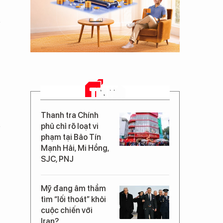
TIN MỚI
Thanh tra Chính
phủ chỉ rõ loạt vi
phạm tại Bảo Tín
Mạnh Hải, Mi Hồng,
SJC, PNJ
Mỹ đang âm thầm
tìm “lối thoát” khỏi
cuộc chiến với
Iran?