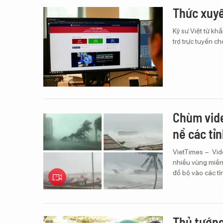
Thức xuy
Kỹ sư Việt từ kh
trợ trực tuyến c
Chùm vide
nề các tỉ
VietTimes – Vide
nhiều vùng miền
đổ bộ vào các tỉ
Thủ tướn