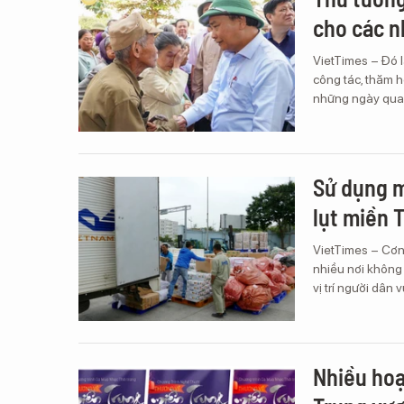
cho các n
VietTimes – Đó 
công tác, thăm h
những ngày qua
Sử dụng m
lụt miền 
VietTimes – Cơn 
nhiều nơi không 
vị trí người dân
Nhiều hoạ