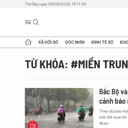
Thứ Bảy, ngày 08/08/2026, 19:11:40
XÃ HỘI SỐ
GÓC NHÌN
KINH TẾ SỐ
KHO
TỪ KHÓA: #MIỀN TRU
Bắc Bộ và
cảnh báo 
Theo dự báo mới
một đợt mưa lớn 
đoan.