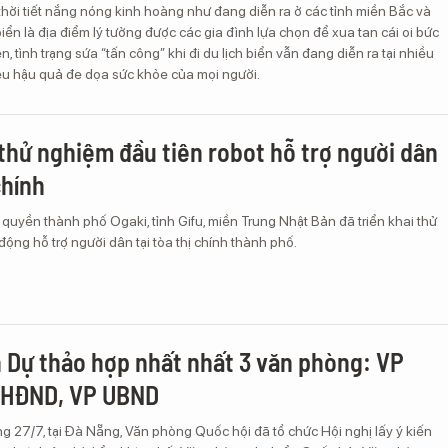
thời tiết nắng nóng kinh hoàng như đang diễn ra ở các tỉnh miền Bắc và
biển là địa điểm lý tưởng được các gia đình lựa chọn để xua tan cái oi bức
, tình trạng sứa “tấn công” khi đi du lịch biển vẫn đang diễn ra tại nhiều
iều hậu quả đe dọa sức khỏe của mọi người.
thử nghiệm đầu tiên robot hỗ trợ người dân
chính
 quyền thành phố Ogaki, tỉnh Gifu, miền Trung Nhật Bản đã triển khai thử
động hỗ trợ người dân tại tòa thị chính thành phố.
n Dự thảo hợp nhất nhất 3 văn phòng: VP
 HĐND, VP UBND
g 27/7, tại Đà Nẵng, Văn phòng Quốc hội đã tổ chức Hội nghị lấy ý kiến