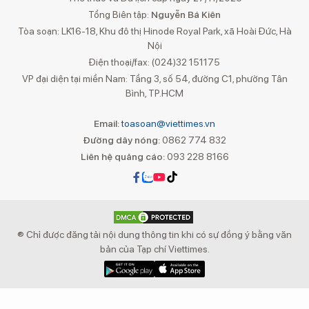
Tổng Biên tập:
Nguyễn Bá Kiên
Tòa soạn: LK16-18, Khu đô thị Hinode Royal Park, xã Hoài Đức, Hà
Nội
Điện thoại/fax: (024)32 151175
VP đại diện tại miền Nam: Tầng 3, số 54, đường C1, phường Tân
Bình, TP.HCM
Email:
toasoan@viettimes.vn
Đường dây nóng:
0862 774 832
Liên hệ quảng cáo:
093 228 8166
® Chỉ được đăng tải nội dung thông tin khi có sự đồng ý bằng văn
bản của Tạp chí Viettimes.