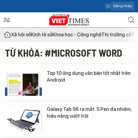
Đăng nhập
Xã hội số
Kinh tế số
Khoa học - Công nghệ
Thị trường số
Th
TỪ KHÓA: #MICROSOFT WORD
Top 10 ứng dụng văn bản tốt nhất trên
Android
Galaxy Tab S6 ra mắt: S Pen đa nhiệm,
hiệu năng vượt trội