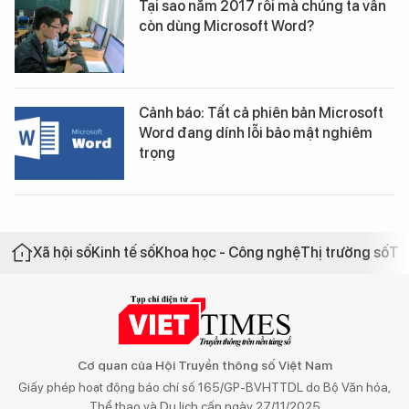
Tại sao năm 2017 rồi mà chúng ta vẫn
còn dùng Microsoft Word?
Cảnh báo: Tất cả phiên bản Microsoft
Word đang dính lỗi bảo mật nghiêm
trọng
Xã hội số
Kinh tế số
Khoa học - Công nghệ
Thị trường số
Th
Cơ quan của Hội Truyền thông số Việt Nam
Giấy phép hoạt động báo chí số 165/GP-BVHTTDL do Bộ Văn hóa,
Thể thao và Du lịch cấp ngày 27/11/2025