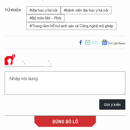
TỪ KHÓA:
#đại học y hà nội
#bệnh viện đại học y hà nội
#Bộ môn Mô – Phôi
#Trung tâm Hỗ trợ sinh sản và Công nghệ mô ghép
Ý KIẾN CỦA BẠN
Gửi ý kiến
ĐỪNG BỎ LỠ