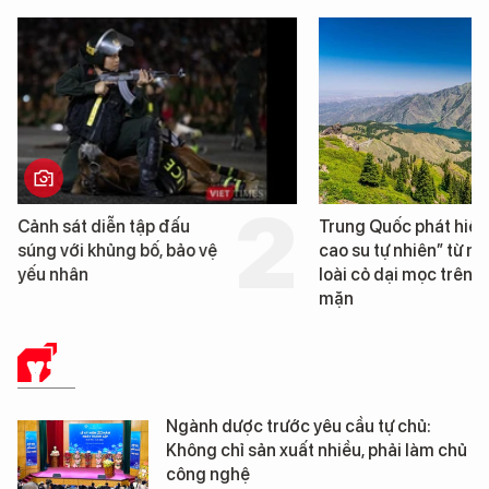
Trung Quốc phát hiện “mỏ
Loạt dự án bất động 
cao su tự nhiên” từ một
Đà Nẵng sắp bị kiểm t
loài cỏ dại mọc trên đất
mặn
Y TẾ
Ngành dược trước yêu cầu tự chủ:
Không chỉ sản xuất nhiều, phải làm chủ
công nghệ