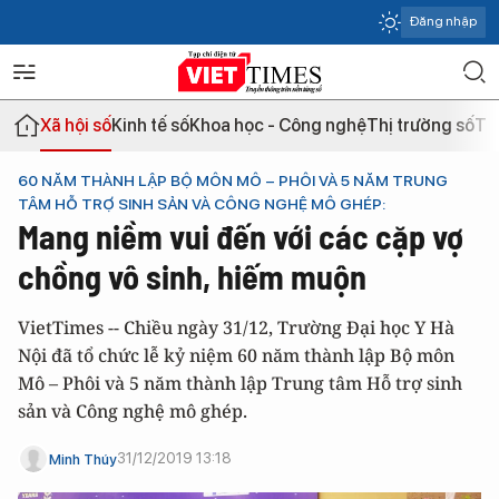
Đăng nhập
Xã hội số
Kinh tế số
Khoa học - Công nghệ
Thị trường số
Th
60 NĂM THÀNH LẬP BỘ MÔN MÔ – PHÔI VÀ 5 NĂM TRUNG
TÂM HỖ TRỢ SINH SẢN VÀ CÔNG NGHỆ MÔ GHÉP:
Mang niềm vui đến với các cặp vợ
chồng vô sinh, hiếm muộn
VietTimes -- Chiều ngày 31/12, Trường Đại học Y Hà
Nội đã tổ chức lễ kỷ niệm 60 năm thành lập Bộ môn
Mô – Phôi và 5 năm thành lập Trung tâm Hỗ trợ sinh
sản và Công nghệ mô ghép.
31/12/2019 13:18
Minh Thúy