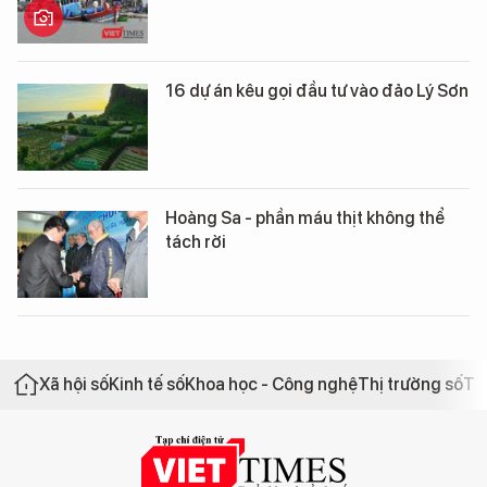
16 dự án kêu gọi đầu tư vào đảo Lý Sơn
Hoàng Sa - phần máu thịt không thể
tách rời
Xã hội số
Kinh tế số
Khoa học - Công nghệ
Thị trường số
Th