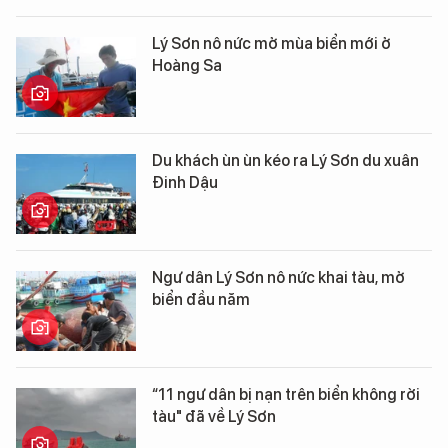
Lý Sơn nô nức mở mùa biển mới ở
Hoàng Sa
Du khách ùn ùn kéo ra Lý Sơn du xuân
Đinh Dậu
Ngư dân Lý Sơn nô nức khai tàu, mở
biển đầu năm
“11 ngư dân bị nạn trên biển không rời
tàu" đã về Lý Sơn