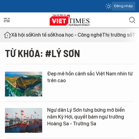
Đăng nhập
Xã hội số
Kinh tế số
Khoa học - Công nghệ
Thị trường số
Th
TỪ KHÓA: #LÝ SƠN
Đẹp mê hồn cảnh sắc Việt Nam nhìn từ
trên cao
Ngư dân Lý Sơn tưng bừng mở biển
năm Kỷ Hợi, quyết bám ngư trường
Hoàng Sa - Trường Sa