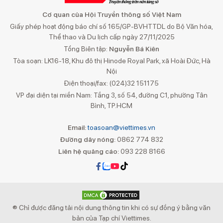
Cơ quan của Hội Truyền thông số Việt Nam
Giấy phép hoạt động báo chí số 165/GP-BVHTTDL do Bộ Văn hóa,
Thể thao và Du lịch cấp ngày 27/11/2025
Tổng Biên tập:
Nguyễn Bá Kiên
Tòa soạn: LK16-18, Khu đô thị Hinode Royal Park, xã Hoài Đức, Hà
Nội
Điện thoại/fax: (024)32 151175
VP đại diện tại miền Nam: Tầng 3, số 54, đường C1, phường Tân
Bình, TP.HCM
Email:
toasoan@viettimes.vn
Đường dây nóng:
0862 774 832
Liên hệ quảng cáo:
093 228 8166
® Chỉ được đăng tải nội dung thông tin khi có sự đồng ý bằng văn
bản của Tạp chí Viettimes.