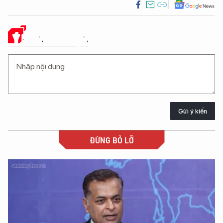
Ý KIẾN CỦA BẠN
Gửi ý kiến
ĐỪNG BỎ LỠ