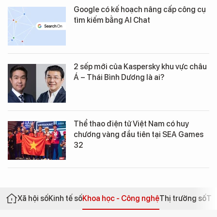
Google có kế hoạch nâng cấp công cụ
tìm kiếm bằng AI Chat
2 sếp mới của Kaspersky khu vực châu
Á – Thái Bình Dương là ai?
Thể thao điện tử Việt Nam có huy
chương vàng đầu tiên tại SEA Games
32
Xã hội số
Kinh tế số
Khoa học - Công nghệ
Thị trường số
Th