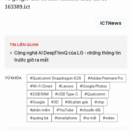
163389.ict
ICTNews
TIN LIÊN QUAN
Công nghệ AI DeepThinQ của LG - những thông tin
trước giờ ra mắt
TỪ KHÓA:
#Qualcomm Snapdragon 626
#Adobe Premiere Pro
#Wi-Fi Direct
#Lenovo
#Google Photos
#2GB RAM
#USB Type-C
#Qualcomm
#Google
#3D
#độ phân giải
#chip
#phần mềm
#YouTube
#chuyển đổi
#quảng bá
#smartphone
#ra mắt
#video