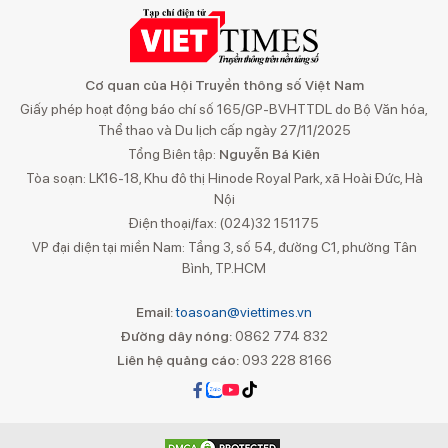
Cơ quan của Hội Truyền thông số Việt Nam
Giấy phép hoạt động báo chí số 165/GP-BVHTTDL do Bộ Văn hóa,
Thể thao và Du lịch cấp ngày 27/11/2025
Tổng Biên tập:
Nguyễn Bá Kiên
Tòa soạn: LK16-18, Khu đô thị Hinode Royal Park, xã Hoài Đức, Hà
Nội
Điện thoại/fax: (024)32 151175
VP đại diện tại miền Nam: Tầng 3, số 54, đường C1, phường Tân
Bình, TP.HCM
Email:
toasoan@viettimes.vn
Đường dây nóng:
0862 774 832
Liên hệ quảng cáo:
093 228 8166