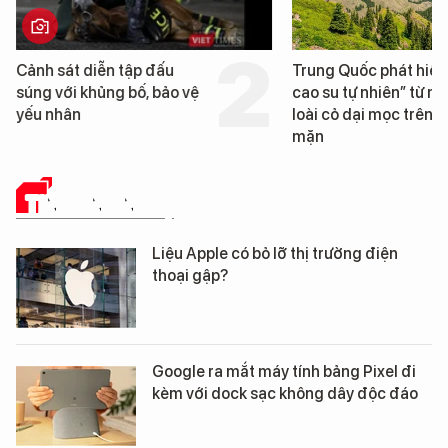
Cảnh sát diễn tập đấu
Trung Quốc phát hiện
súng với khủng bố, bảo vệ
cao su tự nhiên” từ m
yếu nhân
loài cỏ dại mọc trên đ
mặn
TIN CÔNG NGHỆ
Liệu Apple có bỏ lỡ thị trường điện
thoại gập?
Google ra mắt máy tính bảng Pixel đi
kèm với dock sạc không dây độc đáo