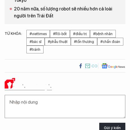
Tokyo
20 năm nữa, số lượng robot sẽ nhiều hơn cả loài
người trên Trái Đất
TỪ KHÓA:
#viettimes
#Rô-bốt
#điều trị
#bệnh nhân
#bác sĩ
#phẫu thuật
#tổn thương
#chẩn đoán
#tránh
Ý KIẾN CỦA BẠN
Gửi ý kiến