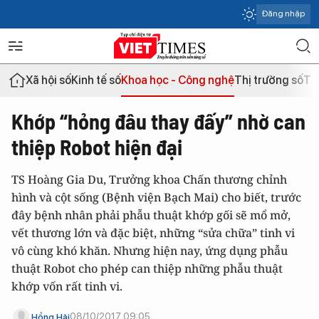
Đăng nhập
Xã hội số
Kinh tế số
Khoa học - Công nghệ
Thị trường số
Th
Khớp “hỏng đâu thay đấy” nhờ can
thiệp Robot hiện đại
TS Hoàng Gia Du, Trưởng khoa Chấn thương chỉnh
hình và cột sống (Bệnh viện Bạch Mai) cho biết, trước
đây bệnh nhân phải phẫu thuật khớp gối sẽ mổ mở,
vết thương lớn và đặc biệt, những “sửa chữa” tinh vi
vô cùng khó khăn. Nhưng hiện nay, ứng dụng phẫu
thuật Robot cho phép can thiệp những phẫu thuật
khớp vốn rất tinh vi.
08/10/2017 09:05
Hồng Hải