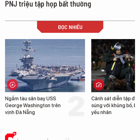
PNJ triệu tập họp bất thường
ĐỌC NHIỀU
Cảnh sát diễn tập đấu
Hình ảnh đầu tiên về 
súng với khủng bố, bảo vệ
tàu sân bay USS Geo
yếu nhân
Washington vừa đến
Nẵng