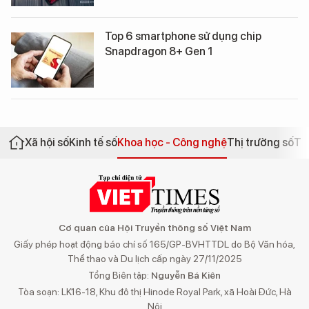
Top 6 smartphone sử dụng chip
Snapdragon 8+ Gen 1
Xã hội số
Kinh tế số
Khoa học - Công nghệ
Thị trường số
Th
Cơ quan của Hội Truyền thông số Việt Nam
Giấy phép hoạt động báo chí số 165/GP-BVHTTDL do Bộ Văn hóa,
Thể thao và Du lịch cấp ngày 27/11/2025
Tổng Biên tập:
Nguyễn Bá Kiên
Tòa soạn: LK16-18, Khu đô thị Hinode Royal Park, xã Hoài Đức, Hà
Nội