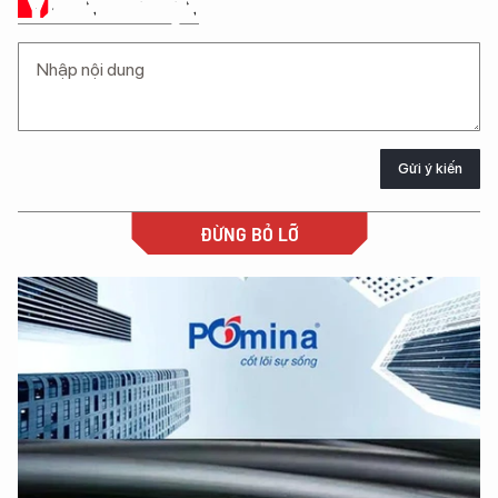
Ý KIẾN CỦA BẠN
Gửi ý kiến
ĐỪNG BỎ LỠ