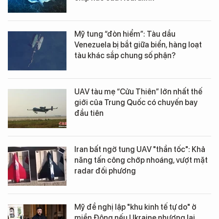
Mỹ tung “đòn hiểm”: Tàu dầu
Venezuela bị bắt giữa biển, hàng loạt
tàu khác sắp chung số phận?
UAV tàu mẹ “Cửu Thiên” lớn nhất thế
giới của Trung Quốc có chuyến bay
đầu tiên
Iran bất ngờ tung UAV "thần tốc": Khả
năng tấn công chớp nhoáng, vượt mặt
radar đối phương
Mỹ đề nghị lập "khu kinh tế tự do" ở
miền Đông nếu Ukraine nhượng lại