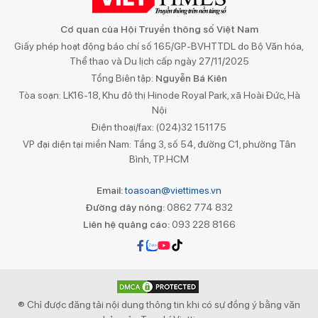
Cơ quan của Hội Truyền thông số Việt Nam
Giấy phép hoạt động báo chí số 165/GP-BVHTTDL do Bộ Văn hóa,
Thể thao và Du lịch cấp ngày 27/11/2025
Tổng Biên tập:
Nguyễn Bá Kiên
Tòa soạn: LK16-18, Khu đô thị Hinode Royal Park, xã Hoài Đức, Hà
Nội
Điện thoại/fax: (024)32 151175
VP đại diện tại miền Nam: Tầng 3, số 54, đường C1, phường Tân
Bình, TP.HCM
Email:
toasoan@viettimes.vn
Đường dây nóng:
0862 774 832
Liên hệ quảng cáo:
093 228 8166
® Chỉ được đăng tải nội dung thông tin khi có sự đồng ý bằng văn