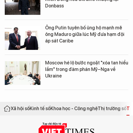
Donbass
Ông Putin tuyên bố ủng hộ mạnh mẽ
ông Maduro giữa lúc Mỹ đưa hạm đội
áp sát Caribe
Moscow hé lộ bước ngoặt "xóa tan hiểu
lầm" trong đàm phán Mỹ–Nga về
Ukraine
Xã hội số
Kinh tế số
Khoa học - Công nghệ
Thị trường số
Th