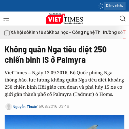
Đăng nhập
Xã hội số
Kinh tế số
Khoa học - Công nghệ
Thị trường số
Th
Không quân Nga tiêu diệt 250
chiến binh IS ở Palmyra
VietTimes -- Ngày 13.09.2016, Bộ Quốc phòng Nga
thông báo, lực lượng không quân Nga tiêu diệt khoảng
250 chiến binh Hồi giáo cựu đoan và phá hủy 15 xe cơ
giới gần thành phố cổ Palmyra (Tadmur) ở Homs.
15/09/2016 03:49
Nguyễn Thuận