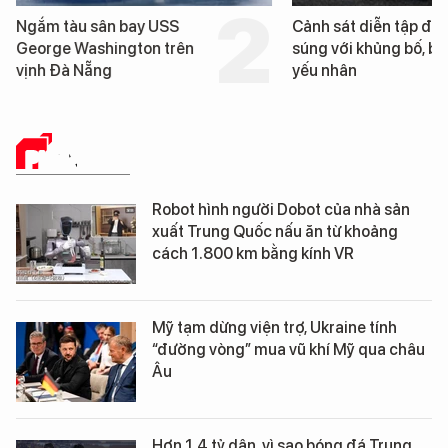
Ngắm tàu sân bay USS
Cảnh sát diễn tập đấ
George Washington trên
súng với khủng bố, bả
vịnh Đà Nẵng
yếu nhân
PHÂN TÍCH
Robot hình người Dobot của nhà sản
xuất Trung Quốc nấu ăn từ khoảng
cách 1.800 km bằng kính VR
Mỹ tạm dừng viện trợ, Ukraine tính
“đường vòng” mua vũ khí Mỹ qua châu
Âu
Hơn 1,4 tỷ dân, vì sao bóng đá Trung