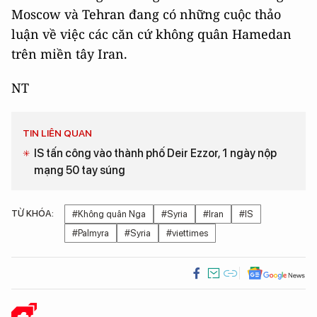
Moscow và Tehran đang có những cuộc thảo
luận về việc các căn cứ không quân Hamedan
trên miền tây Iran.
NT
TIN LIÊN QUAN
IS tấn công vào thành phố Deir Ezzor, 1 ngày nộp
mạng 50 tay súng
TỪ KHÓA:
#Không quân Nga
#Syria
#Iran
#IS
#Palmyra
#Syria
#viettimes