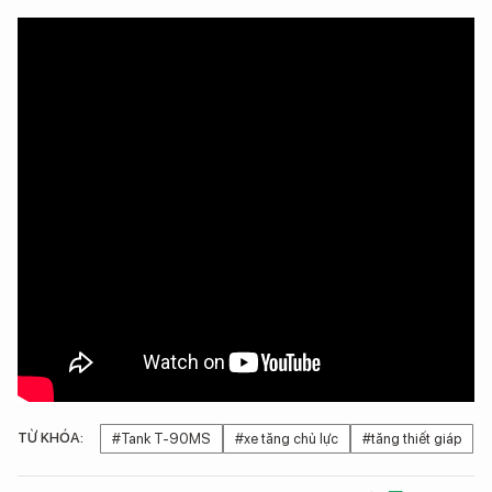
TỪ KHÓA:
#Tank T-90MS
#xe tăng chủ lực
#tăng thiết giáp