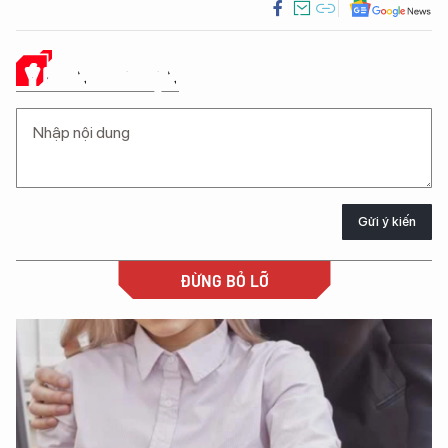
Ý KIẾN CỦA BẠN
Gửi ý kiến
ĐỪNG BỎ LỠ