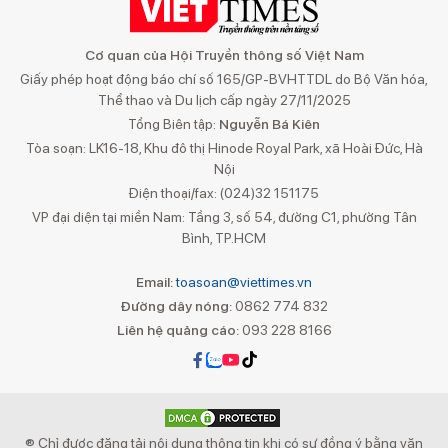
Cơ quan của Hội Truyền thông số Việt Nam
Giấy phép hoạt động báo chí số 165/GP-BVHTTDL do Bộ Văn hóa,
Thể thao và Du lịch cấp ngày 27/11/2025
Tổng Biên tập:
Nguyễn Bá Kiên
Tòa soạn: LK16-18, Khu đô thị Hinode Royal Park, xã Hoài Đức, Hà
Nội
Điện thoại/fax: (024)32 151175
VP đại diện tại miền Nam: Tầng 3, số 54, đường C1, phường Tân
Bình, TP.HCM
Email:
toasoan@viettimes.vn
Đường dây nóng:
0862 774 832
Liên hệ quảng cáo:
093 228 8166
® Chỉ được đăng tải nội dung thông tin khi có sự đồng ý bằng văn