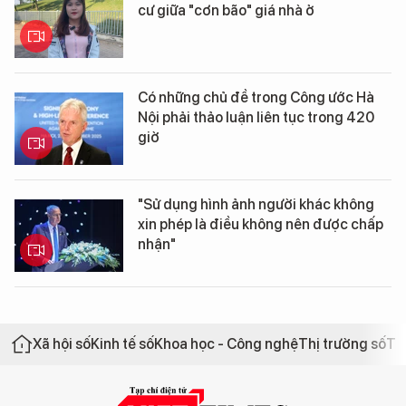
cư giữa "cơn bão" giá nhà ở
Có những chủ đề trong Công ước Hà
Nội phải thảo luận liên tục trong 420
giờ
"Sử dụng hình ảnh người khác không
xin phép là điều không nên được chấp
nhận"
Xã hội số
Kinh tế số
Khoa học - Công nghệ
Thị trường số
Th