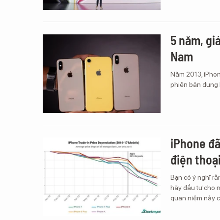
5 năm, gi
Nam
Năm 2013, iPhone
phiên bản dung l
iPhone đã
điện thoạ
Bạn có ý nghĩ rằ
hãy đầu tư cho m
quan niệm này 