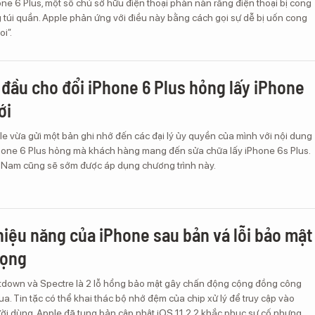
ne 6 Plus, một số chủ sở hữu điện thoại phàn nàn rằng điện thoại bị cong
g túi quần. Apple phản ứng với điều này bằng cách gọi sự dễ bị uốn cong
oi”.
 đầu cho đổi iPhone 6 Plus hỏng lấy iPhone
ới
e vừa gửi một bản ghi nhớ đến các đại lý ủy quyền của mình với nội dung
hone 6 Plus hỏng mà khách hàng mang đến sửa chữa lấy iPhone 6s Plus.
 Nam cũng sẽ sớm được áp dụng chương trình này.
hiệu năng của iPhone sau bản vá lỗi bảo mật
rọng
tdown và Spectre là 2 lỗ hổng bảo mật gây chấn động cộng đồng công
ua. Tin tặc có thể khai thác bộ nhớ đệm của chip xử lý để truy cập vào
ời dùng. Apple đã tung bản cập nhật iOS 11.2.2 khắc phục sự cố nhưng