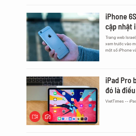
iPhone 6S
cập nhật 
Trang web Israel
xem trước vào mù
một số iPhone và
iPad Pro 
đó là điề
VietTimes -- iPa