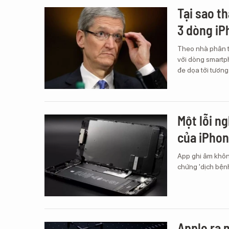
Tại sao t
3 dòng iP
Theo nhà phân tí
với dòng smartp
đe dọa tới tương
Một lỗi n
của iPhon
App ghi âm không
chứng 'dịch bện
Apple ra 