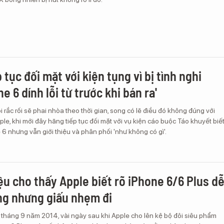
 tục đối mặt với kiện tụng vì bị tình nghi
ne 6 dính lỗi từ trước khi bán ra'
rắc rối sẽ phai nhòa theo thời gian, song có lẽ điều đó không đúng với
le, khi mới đây hãng tiếp tục đối mặt với vụ kiện cáo buộc Táo khuyết biế
ne 6 nhưng vẫn giới thiệu và phân phối 'như không có gì'.
liệu cho thấy Apple biết rõ iPhone 6/6 Plus d
ng nhưng giấu nhẹm đi
 tháng 9 năm 2014, vài ngày sau khi Apple cho lên kệ bộ đôi siêu phẩm