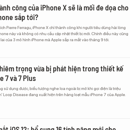
hành công của iPhone X sẽ là mối đe dọa cho
hone sắp tới?
ch Pierre Ferragu, iPhone X chỉ thành công khi người tiêu dùng hài lòng
hone này và không có nhu cầu cập nhật thiết bị mới. Chính điều này cũng
 lai của 3 mô hình iPhone mà Apple sắp ra mắt vào tháng 9 tới.
ghiêm trọng vừa bị phát hiện trong thiết kế
e 7 và 7 Plus
 sử dụng được, biểu tượng nghe loa ngoài bị mờ khi gọi điện là triệu
h' Loop Disease đang xuất hiện trên hàng loạt mẫu iPhone 7 của Apple.
mắt iOS 12: bổ sung 16 tính năng mới cho