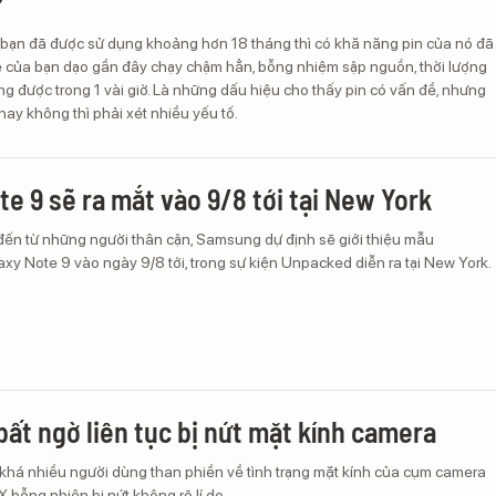
?
bạn đã được sử dụng khoảng hơn 18 tháng thì có khă năng pin của nó đã
 của bạn dạo gần đây chạy chậm hẳn, bỗng nhiệm sập nguồn, thời lượng
g được trong 1 vài giờ. Là những dấu hiệu cho thấy pin có vấn đề, nhưng
hay không thì phải xét nhiều yếu tố.
te 9 sẽ ra mắt vào 9/8 tới tại New York
đến từ những người thân cận, Samsung dự định sẽ giới thiệu mẫu
y Note 9 vào ngày 9/8 tới, trong sự kiện Unpacked diễn ra tại New York.
bất ngờ liên tục bị nứt mặt kính camera
 khá nhiều người dùng than phiền về tình trạng mặt kính của cụm camera
X bỗng nhiên bị nứt không rõ lí do.