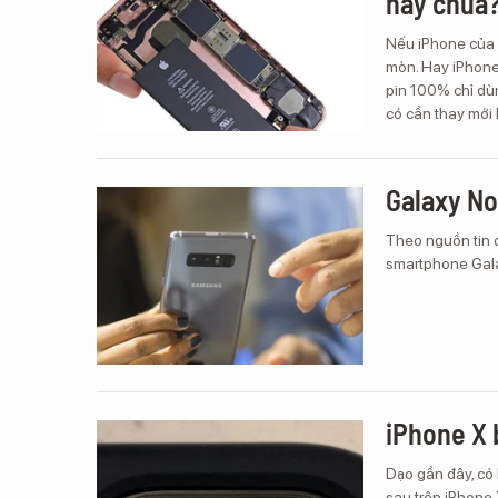
hay chưa
Nếu iPhone của 
mòn. Hay iPhone
pin 100% chỉ dùn
có cần thay mới 
Galaxy No
Theo nguồn tin 
smartphone Galax
iPhone X 
Dạo gần đây, có
sau trên iPhone 