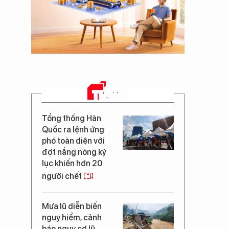
TIN MỚI
Tổng thống Hàn
Quốc ra lệnh ứng
phó toàn diện với
đợt nắng nóng kỷ
lục khiến hơn 20
người chết
Mưa lũ diễn biến
nguy hiểm, cảnh
báo nguy cơ lũ