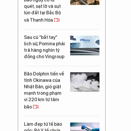
quét, sạt lở và sụt
lún đất tại Bắc Bộ
và Thanh Hóa
Sau cú “bắt tay”
lịch sử, Pomina phải
trả hàng nghìn tỷ
đồng cho Vingroup
Bão Dolphin tiến về
tỉnh Okinawa của
Nhật Bản, gió giật
mạnh trong phạm
vi 220 km từ tâm
bão
Làm đẹp từ tế bào
gốc: Bộ Y tế chưa