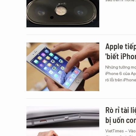
Apple tiếp
'biết iPho
Những tưởng mọi 
iPhone 6 của App
rõ lỗi trên iPho
Rò rỉ tài 
bị uốn co
VietTimes – Vào