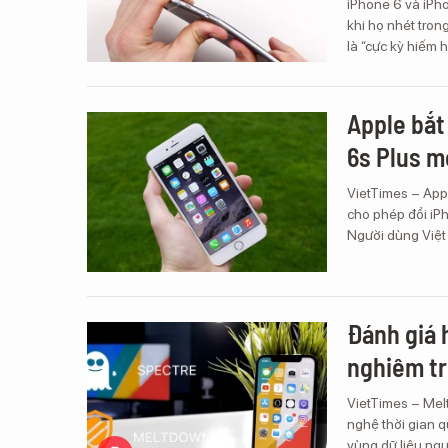
iPhone 6 và iPho
khi họ nhét tron
là “cực kỳ hiếm h
Apple bắt
6s Plus m
VietTimes – Appl
cho phép đổi iP
Người dùng Việt
Đánh giá 
nghiêm t
VietTimes – Mel
nghệ thời gian q
vùng dữ liệu ngư