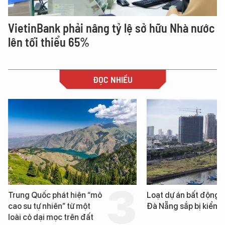
VietinBank phải nâng tỷ lệ sở hữu Nhà nước
lên tối thiểu 65%
ĐỌC NHIỀU
Trung Quốc phát hiện “mỏ
Loạt dự án bất động 
cao su tự nhiên” từ một
Đà Nẵng sắp bị kiểm t
loài cỏ dại mọc trên đất