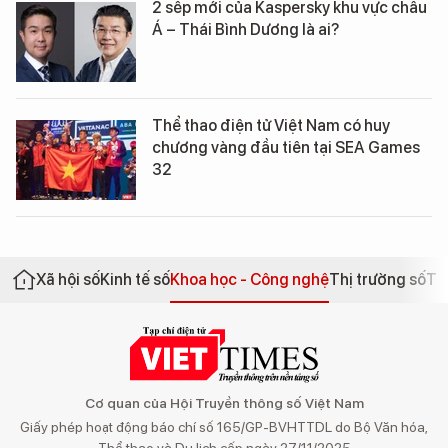
2 sếp mới của Kaspersky khu vực châu
Á – Thái Bình Dương là ai?
Thể thao điện tử Việt Nam có huy
chương vàng đầu tiên tại SEA Games
32
Xã hội số
Kinh tế số
Khoa học - Công nghệ
Thị trường số
Th
Cơ quan của Hội Truyền thông số Việt Nam
Giấy phép hoạt động báo chí số 165/GP-BVHTTDL do Bộ Văn hóa,