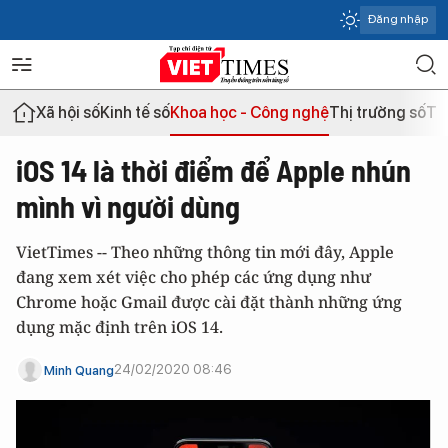
Đăng nhập
Xã hội số
Kinh tế số
Khoa học - Công nghệ
Thị trường số
Th
iOS 14 là thời điểm để Apple nhún
mình vì người dùng
VietTimes -- Theo những thông tin mới đây, Apple
đang xem xét việc cho phép các ứng dụng như
Chrome hoặc Gmail được cài đặt thành những ứng
dụng mặc định trên iOS 14.
24/02/2020 08:46
Minh Quang