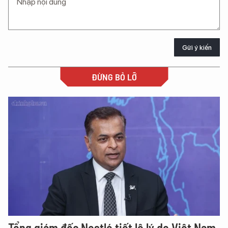
Gửi ý kiến
ĐỪNG BỎ LỠ
Tổng giám đốc Nestlé tiết lộ lý do Việt Nam