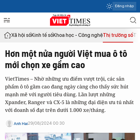
Đăng nhập
Xã hội số
Kinh tế số
Khoa học - Công nghệ
Thị trường số
Th
Hơn một nửa người Việt mua ô tô
mới chọn xe gầm cao
VietTimes – Nhờ những ưu điểm vượt trội, các sản
phẩm ô tô gầm cao đang ngày càng cho thấy sức hút
mạnh mẽ với người tiêu dùng. Lần lượt những
Xpander, Ranger và CX-5 là những đại diện ưu tú nhất
với doanh số đạt trên dưới 1.000 xe/tháng.
29/08/2024 00:30
Anh Hai