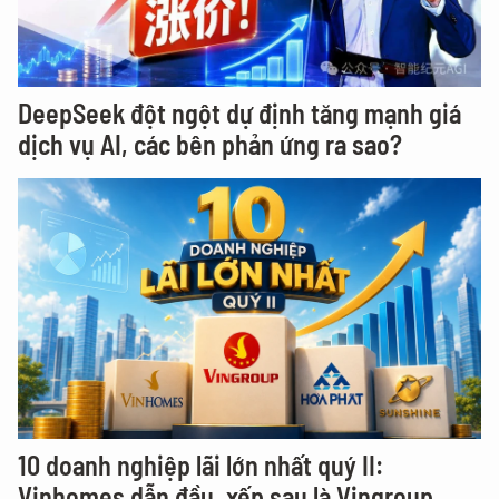
DeepSeek đột ngột dự định tăng mạnh giá
dịch vụ AI, các bên phản ứng ra sao?
10 doanh nghiệp lãi lớn nhất quý II:
Vinhomes dẫn đầu, xếp sau là Vingroup,