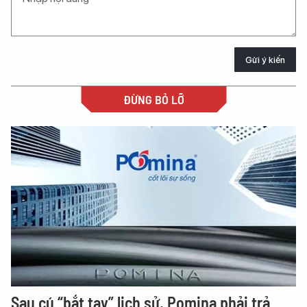
Gửi ý kiến
ĐỪNG BỎ LỠ
Sau cú “bắt tay” lịch sử, Pomina phải trả