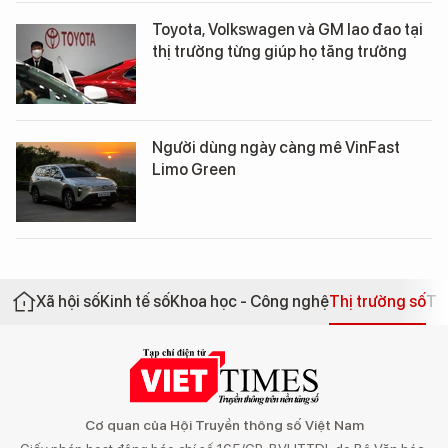
Toyota, Volkswagen và GM lao đao tại
thị trường từng giúp họ tăng trưởng
Người dùng ngày càng mê VinFast
Limo Green
Xã hội số
Kinh tế số
Khoa học - Công nghệ
Thị trường số
Th
Cơ quan của Hội Truyền thông số Việt Nam