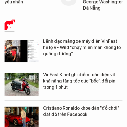
yếu nhân
George Washington 
Đà Nẵng
XE
Lãnh đạo mảng xe máy điện VinFast
hé lộ VF Wild "chạy miên man không lo
quãng đường"
VinFast Kinet ghi điểm toàn diện với
khả năng tăng tốc cực “bốc”, đổi pin
trong 1 phút
Cristiano Ronaldo khoe dàn "đồ chơi"
đắt đỏ trên Facebook