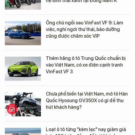
hệ sinh thái xanh tại Đông Nam Á
Ông chủ ngồi sau VinFast VF 9: Làm
việc, nghỉ ngơi thư thái, bảo dưỡng
cũng được chăm sóc VIP
Thêm hãng ô tô Trung Quốc chuẩn bị
vào Việt Nam, có xe điện cạnh tranh
VinFast VF 3
Chưa phổ biến tại Việt Nam, mô tô Hàn
Quốc Hyosung GV350X có gì để thu
hút khách hàng?
Loạt ô tô từng "kèm lạc" nay giảm giá