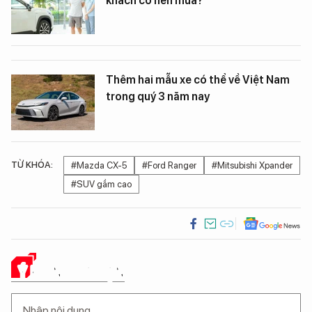
khách có nên mua?
Thêm hai mẫu xe có thể về Việt Nam
trong quý 3 năm nay
TỪ KHÓA:
#Mazda CX-5
#Ford Ranger
#Mitsubishi Xpander
#SUV gầm cao
Ý KIẾN CỦA BẠN