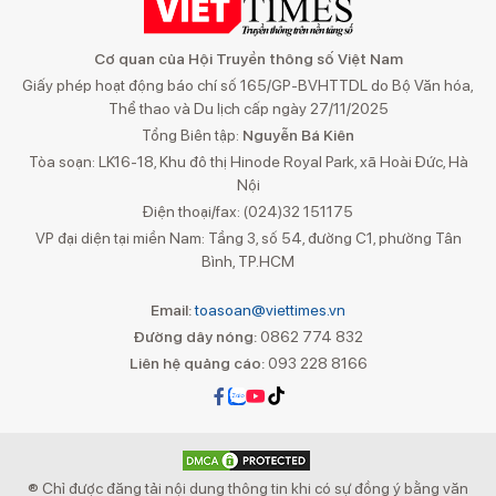
Cơ quan của Hội Truyền thông số Việt Nam
Giấy phép hoạt động báo chí số 165/GP-BVHTTDL do Bộ Văn hóa,
Thể thao và Du lịch cấp ngày 27/11/2025
Tổng Biên tập:
Nguyễn Bá Kiên
Tòa soạn: LK16-18, Khu đô thị Hinode Royal Park, xã Hoài Đức, Hà
Nội
Điện thoại/fax: (024)32 151175
VP đại diện tại miền Nam: Tầng 3, số 54, đường C1, phường Tân
Bình, TP.HCM
Email:
toasoan@viettimes.vn
Đường dây nóng:
0862 774 832
Liên hệ quảng cáo:
093 228 8166
® Chỉ được đăng tải nội dung thông tin khi có sự đồng ý bằng văn