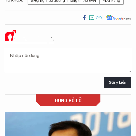
TỪ KHÓA:
#Hội nghị Bộ trưởng Thông tin ASEAN
#Đà Nẵng
Ý KIẾN CỦA BẠN
Gửi ý kiến
ĐỪNG BỎ LỠ