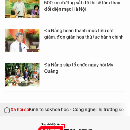
500 km đường sắt đô thị sẽ làm thay
đổi diện mạo Hà Nội
Đà Nẵng hoàn thành mục tiêu cắt
giảm, đơn giản hoá thủ tục hành chính
Đà Nẵng sắp tổ chức ngày hội Mỳ
Quảng
Xã hội số
Kinh tế số
Khoa học - Công nghệ
Thị trường số
Th