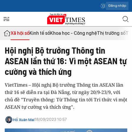
Đăng nhập
Xã hội số
Kinh tế số
Khoa học - Công nghệ
Thị trường số
Th
Hội nghị Bộ trưởng Thông tin
ASEAN lần thứ 16: Vì một ASEAN tự
cường và thích ứng
VietTimes – Hội nghị Bộ trưởng Thông tin ASEAN lần
thứ 16 sẽ diễn ra tại Đà Nẵng, từ ngày 20/9-23/9, với
chủ đề "Truyền thông: Từ Thông tin tới Tri thức vì một
ASEAN tự cường và thích ứng".
18/09/2023 10:57
Hồ Xuân Mai