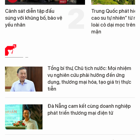
n tập đấu
Trung Quốc phát hiện “mỏ
g bố, bảo vệ
cao su tự nhiên” từ một
loài cỏ dại mọc trên đất
mặn
XÃ HỘI
Tổng bí thư, Chủ tịch nước: Mọi nhiệm
vụ nghiên cứu phải hướng đến ứng
dụng, thương mại hóa, tạo giá trị thực
tiễn
Đà Nẵng cam kết cùng doanh nghiệp
phát triển thương mại điện tử