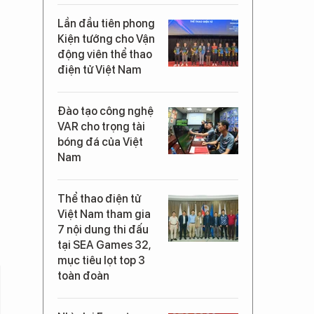
Lần đầu tiên phong
Kiện tướng cho Vận
động viên thể thao
điện tử Việt Nam
Đào tạo công nghệ
VAR cho trọng tài
bóng đá của Việt
Nam
Thể thao điện tử
Việt Nam tham gia
7 nội dung thi đấu
tại SEA Games 32,
mục tiêu lọt top 3
toàn đoàn