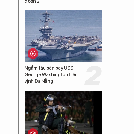
đoạn 2
Ngắm tàu sân bay USS
George Washington trên
vịnh Đà Nẵng