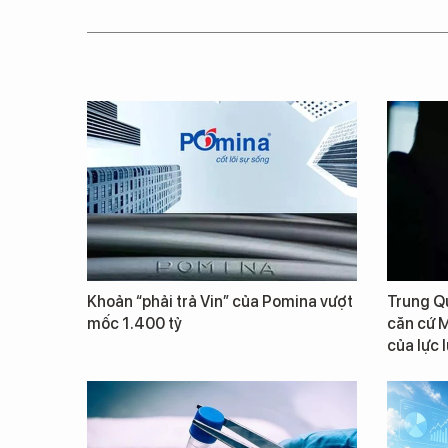
Khoản “phải trả Vin” của Pomina vượt
Trung Qu
mốc 1.400 tỷ
căn cứ M
của lực 