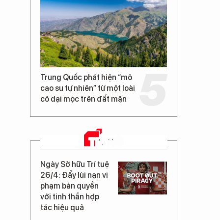
Trung Quốc phát hiện “mỏ
cao su tự nhiên” từ một loài
cỏ dại mọc trên đất mặn
TIN MỚI
Ngày Sở hữu Trí tuệ
26/4: Đẩy lùi nạn vi
phạm bản quyền
với tinh thần hợp
tác hiệu quả