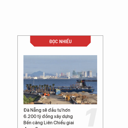
ĐỌC NHIỀU
Đà Nẵng sẽ đầu tư hơn
6.200 tỷ đồng xây dựng
Bến cảng Liên Chiểu giai