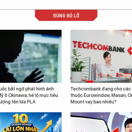
ĐỪNG BỎ LỠ
ốc bất ngờ phát hình ảnh
Techcombank đang cho các 
ỹ ở Okinawa, hé lộ mục tiêu
thuộc Eurowindow, Masan, O
lượng tên lửa PLA
Mount vay bao nhiêu?