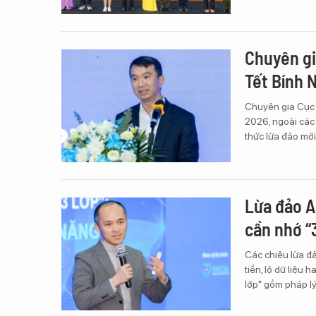
Chuyên gi
Tết Bính 
Chuyên gia Cục 
2026, ngoài các 
thức lừa đảo mớ
Lừa đảo A
cần nhớ “
Các chiêu lừa đ
tiền, lộ dữ liệu 
lớp" gồm pháp lý