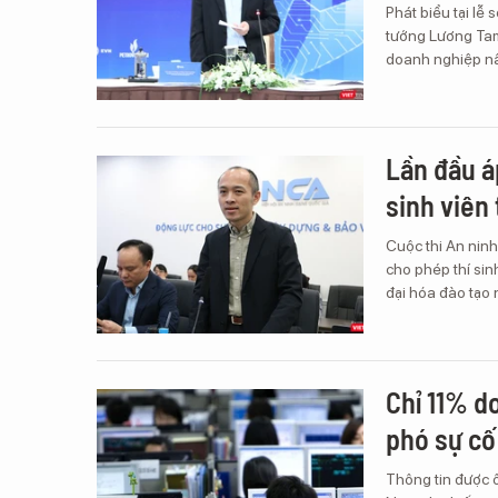
Phát biểu tại lễ
tướng Lương Tam
doanh nghiệp nâ
Lần đầu á
sinh viên
Cuộc thi An nin
cho phép thí sin
đại hóa đào tạo 
Chỉ 11% d
phó sự cố
Thông tin được 