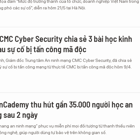
i tọa đàm "Mức độ trưởng thành của tổ chức, doanh nghiệp Việt Nam trong
g phó các sự cố", diễn ra hôm 21/5 tại Hà Nội.
CMC Cyber Security chia sẻ 3 bài học kinh
u sự cố bị tấn công mã độc
h, Giám đốc Trung tâm An ninh mạng CMC Cyber Security, đã chia sẻ
ý sự cố bị tấn công mạng từ thực tế CMC bị tấn công mã độc hôm 9/4.
nCademy thu hút gần 35.000 người học an
 sau 2 ngày
ang an ninh mạng” phục vụ miễn phí mọi đối tượng từ thanh thiếu niên
ông nghệ, giúp người dùng tự bảo vệ trên không gian số.