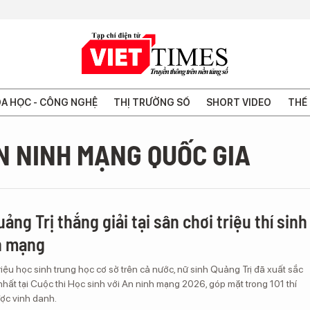
A HỌC - CÔNG NGHỆ
THỊ TRƯỜNG SỐ
SHORT VIDEO
THẾ 
AN NINH MẠNG QUỐC GIA
ảng Trị thắng giải tại sân chơi triệu thí sinh
h mạng
riệu học sinh trung học cơ sở trên cả nước, nữ sinh Quảng Trị đã xuất sắc
hất tại Cuộc thi Học sinh với An ninh mạng 2026, góp mặt trong 101 thí
ược vinh danh.