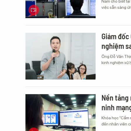
Nam cho biết tạ
việc sẵn sàng ứn
Giám đốc 
nghiệm sa
Ông Đỗ Văn Thịn
kinh nghiệm xử l
Nền tảng 
ninh mạng
Khóa học “Cẩm n
đến nhân viên c