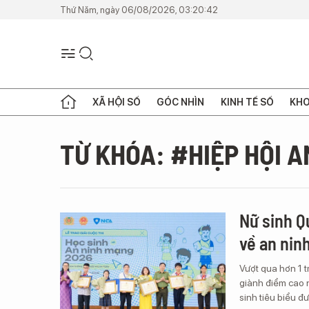
Thứ Năm, ngày 06/08/2026, 03:20:42
XÃ HỘI SỐ
GÓC NHÌN
KINH TẾ SỐ
KHO
TỪ KHÓA: #HIỆP HỘI 
Nữ sinh Qu
về an nin
Vượt qua hơn 1 t
giành điểm cao n
sinh tiêu biểu đ