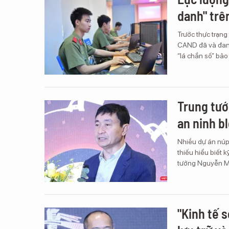
danh" trê
Trước thực trạng
CAND đã và đang
“lá chắn số” bảo
Trung tướ
an ninh b
Nhiều dự án núp
thiếu hiểu biết k
tướng Nguyễn Mi
"Kinh tế 