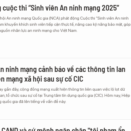
 cuộc thi “Sinh viên An ninh mạng 2025”
 hội An ninh mạng Quốc gia (NCA) phát động Cuộc thi “Sinh viên An ninh
 khuyến khích sinh viên tiếp cận thực tế, nâng cao kỹ năng bảo mật, góp
 nguồn nhân lực an ninh mạng cho Việt Nam.
An ninh mạng cảnh báo về các thông tin lan
ên mạng xã hội sau sự cố CIC
 gần đây, cộng đồng mạng xuất hiện thông tin liên quan việc lộ lọt dữ
uan, tổ chức sau sự cố tại Trung tâm tín dụng quốc gia (CIC). Hôm nay, Hiệp
 quốc gia đã lên tiếng về vấn đề này.
 CAND và sứ mệnh ngăn chặn "tội phạm ẩn