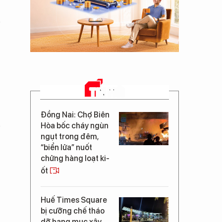
TIN MỚI
Đồng Nai: Chợ Biên
Hòa bốc cháy ngùn
ngụt trong đêm,
“biển lửa” nuốt
chửng hàng loạt ki-
ốt
Huế Times Square
bị cưỡng chế tháo
dỡ hạng mục xây