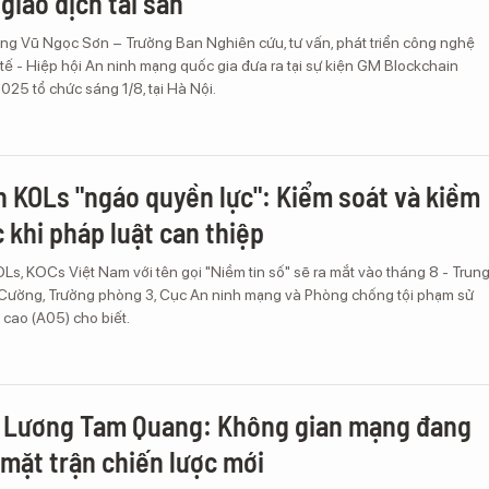
 giao dịch tài sản"
ng Vũ Ngọc Sơn – Trưởng Ban Nghiên cứu, tư vấn, phát triển công nghệ
tế - Hiệp hội An ninh mạng quốc gia đưa ra tại sự kiện GM Blockchain
025 tổ chức sáng 1/8, tại Hà Nội.
 KOLs "ngáo quyền lực": Kiểm soát và kiềm
 khi pháp luật can thiệp
Ls, KOCs Việt Nam với tên gọi "Niềm tin số" sẽ ra mắt vào tháng 8 - Trun
Cường, Trưởng phòng 3, Cục An ninh mạng và Phòng chống tội phạm sử
cao (A05) cho biết.
g Lương Tam Quang: Không gian mạng đang
 mặt trận chiến lược mới