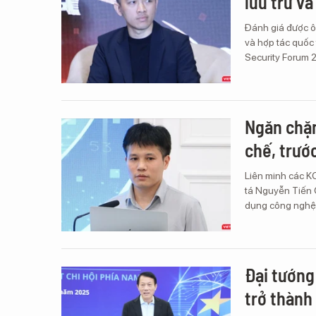
lưu trữ và
Đánh giá được ô
và hợp tác quốc 
Security Forum 2
Ngăn chặn
chế, trước
Liên minh các KO
tá Nguyễn Tiến 
dụng công nghệ 
Đại tướn
trở thành