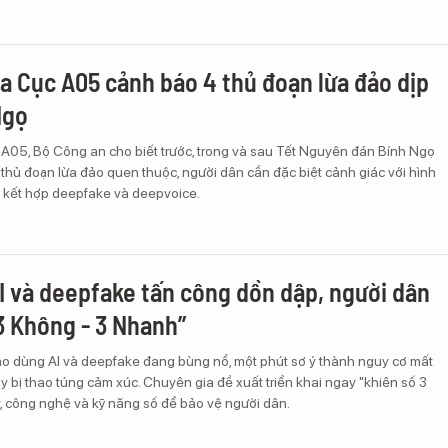
a Cục A05 cảnh báo 4 thủ đoạn lừa đảo dịp
Ngọ
A05, Bộ Công an cho biết trước, trong và sau Tết Nguyên đán Bính Ngọ
thủ đoạn lừa đảo quen thuộc, người dân cần đặc biệt cảnh giác với hình
i kết hợp deepfake và deepvoice.
I và deepfake tấn công dồn dập, người dân
3 Không - 3 Nhanh”
ảo dùng AI và deepfake đang bùng nổ, một phút sơ ý thành nguy cơ mất
hay bị thao túng cảm xúc. Chuyên gia đề xuất triển khai ngay "khiên số 3
, công nghệ và kỹ năng số để bảo vệ người dân.