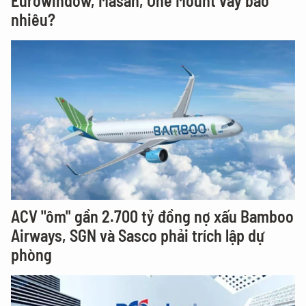
Eurowindow, Masan, One Mount vay bao
nhiêu?
ACV "ôm" gần 2.700 tỷ đồng nợ xấu Bamboo
Airways, SGN và Sasco phải trích lập dự
phòng