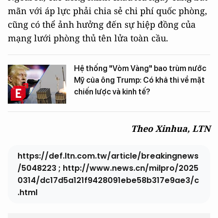
mãn với áp lực phải chia sẻ chi phí quốc phòng,
cũng có thể ảnh hưởng đến sự hiệp đồng của
mạng lưới phòng thủ tên lửa toàn cầu.
Hệ thống "Vòm Vàng" bao trùm nước
Mỹ của ông Trump: Có khả thi về mặt
chiến lược và kinh tế?
Theo Xinhua, LTN
https://def.ltn.com.tw/article/breakingnews
/5048223 ; http://www.news.cn/milpro/2025
0314/dc17d5a121f9428091ebe58b317e9ae3/c
.html