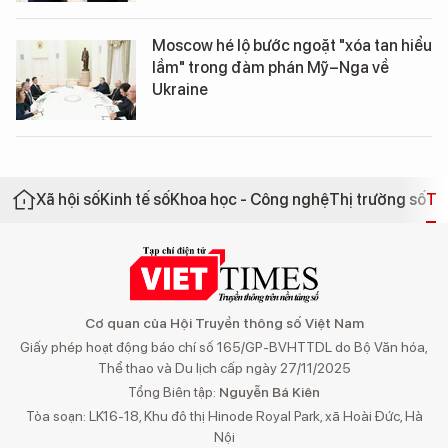
Moscow hé lộ bước ngoặt "xóa tan hiểu
lầm" trong đàm phán Mỹ–Nga về
Ukraine
Xã hội số
Kinh tế số
Khoa học - Công nghệ
Thị trường số
Th
Cơ quan của Hội Truyền thông số Việt Nam
Giấy phép hoạt động báo chí số 165/GP-BVHTTDL do Bộ Văn hóa,
Thể thao và Du lịch cấp ngày 27/11/2025
Tổng Biên tập:
Nguyễn Bá Kiên
Tòa soạn: LK16-18, Khu đô thị Hinode Royal Park, xã Hoài Đức, Hà
Nội