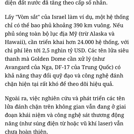
diện đất nước đã tăng theo cấp số nhân.
Lấy "Vòm sắt" của Israel làm ví dụ, một hệ thống
chỉ có thể bao phủ khoảng 390 km vuông. Nếu
phủ sóng toàn bộ lục địa Mỹ (trừ Alaska và
Hawaii), cần triển khai hơn 24.000 hệ thống, với
chi phí lên tới 2,5 nghìn tỷ USD. Các tên lửa siêu
thanh mà Golden Dome cần xử lý (như
Avangard của Nga, DF-17 của Trung Quốc) có
khả năng thay đổi quỹ đạo và công nghệ đánh
chặn hiện tại rất khó để theo dõi hiệu quả.
Ngoài ra, việc nghiên cứu và phát triển các tên
lửa đánh chặn trên không gian vẫn đang ở giai
đoạn khái niệm và công nghệ sát thương động
năng (như súng điện từ hoặc vũ khí laser) vẫn
chưa hoàn thiện.