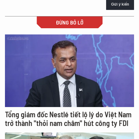
Gửi ý kiến
ĐỪNG BỎ LỠ
Tổng giám đốc Nestlé tiết lộ lý do Việt Nam
trở thành "thỏi nam châm" hút công ty FDI