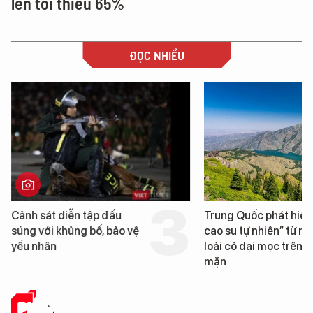
lên tối thiểu 65%
ĐỌC NHIỀU
Cảnh sát diễn tập đấu
Trung Quốc phát hiện
súng với khủng bố, bảo vệ
cao su tự nhiên” từ m
yếu nhân
loài cỏ dại mọc trên đ
mặn
PHÂN TÍCH