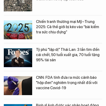
Chiến tranh thương mại Mỹ–Trung
2025: Cả thế giới bị kéo vào “bài kiểm
tra sức chịu đựng”
Tỷ phú "lập dị" Thái Lan: 3 lần tìm đến
cái chết, 50 tuổi xuất gia, 70 tuổi tặng
95% tài sản
CNN: FDA tính đưa ra mức cảnh báo
"hộp đen" nghiêm trọng nhất đối với
vaccine Covid-19
Binh sĩ Anh được xác nhận hoạt động