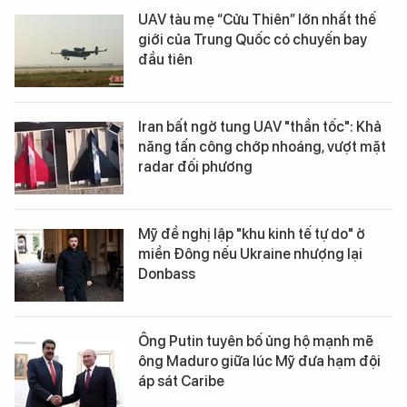
UAV tàu mẹ “Cửu Thiên” lớn nhất thế
giới của Trung Quốc có chuyến bay
đầu tiên
Iran bất ngờ tung UAV "thần tốc": Khả
năng tấn công chớp nhoáng, vượt mặt
radar đối phương
Mỹ đề nghị lập "khu kinh tế tự do" ở
miền Đông nếu Ukraine nhượng lại
Donbass
Ông Putin tuyên bố ủng hộ mạnh mẽ
ông Maduro giữa lúc Mỹ đưa hạm đội
áp sát Caribe