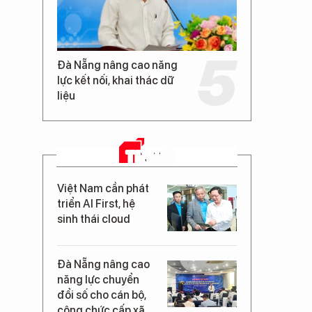
Đà Nẵng nâng cao năng
lực kết nối, khai thác dữ
liệu
TIN MỚI
Việt Nam cần phát
triển AI First, hệ
sinh thái cloud
Đà Nẵng nâng cao
năng lực chuyển
đổi số cho cán bộ,
công chức cấp xã,