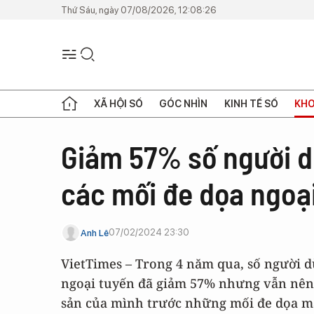
Thứ Sáu, ngày 07/08/2026, 12:08:26
XÃ HỘI SỐ
GÓC NHÌN
KINH TẾ SỐ
KHO
Giảm 57% số người d
các mối đe dọa ngoạ
07/02/2024 23:30
Anh Lê
VietTimes – Trong 4 năm qua, số người 
ngoại tuyến đã giảm 57% nhưng vẫn nên 
sản của mình trước những mối đe dọa mạ