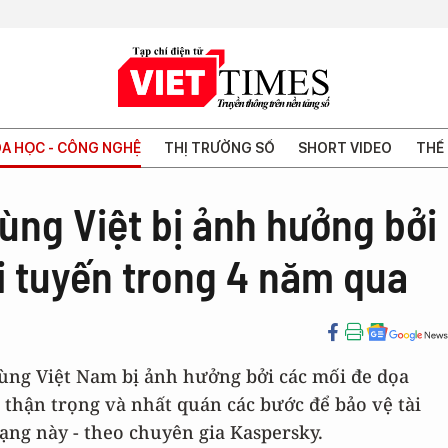
A HỌC - CÔNG NGHỆ
THỊ TRƯỜNG SỐ
SHORT VIDEO
THẾ 
ùng Việt bị ảnh hưởng bởi
i tuyến trong 4 năm qua
dùng Việt Nam bị ảnh hưởng bởi các mối đe dọa
thận trọng và nhất quán các bước để bảo vệ tài
ng này - theo chuyên gia Kaspersky.