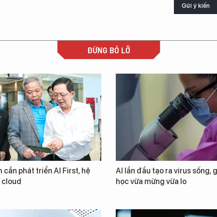
Gửi ý kiến
ĐỪNG BỎ LỠ
 cần phát triển AI First, hệ
AI lần đầu tạo ra virus sống, 
i cloud
học vừa mừng vừa lo