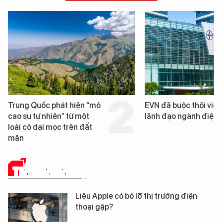
EVN đã buộc thôi việc 3
Loạt dự án bất động 
lãnh đạo ngành điện
Đà Nẵng sắp bị kiểm t
TIN CÔNG NGHỆ
Liệu Apple có bỏ lỡ thị trường điện
thoại gập?