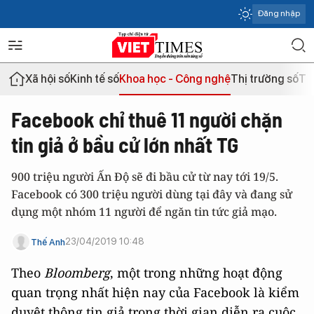
Đăng nhập
Xã hội số
Kinh tế số
Khoa học - Công nghệ
Thị trường số
Th
Facebook chỉ thuê 11 người chặn
tin giả ở bầu cử lớn nhất TG
900 triệu người Ấn Độ sẽ đi bầu cử từ nay tới 19/5.
Facebook có 300 triệu người dùng tại đây và đang sử
dụng một nhóm 11 người để ngăn tin tức giả mạo.
23/04/2019 10:48
Thế Anh
Theo
Bloomberg
, một trong những hoạt động
quan trọng nhất hiện nay của Facebook là kiểm
duyệt thông tin giả trong thời gian diễn ra cuộc