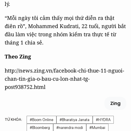
lý.
“Mỗi ngày tôi cảm thấy mọi thứ diễn ra thật
điên rồ”, Mohammed Kudrati, 22 tuổi, người bắt
đầu làm việc trong nhóm kiểm tra thực tế từ
tháng 1 chia sẻ.
Theo Zing
http://news.zing.vn/facebook-chi-thue-11-nguoi-
chan-tin-gia-o-bau-cu-lon-nhat-tg-
post938752.html
Zing
TỪ KHÓA:
#Boom Online
#Bharatiya Janata
#HYDRA
#Bloomberg
#narendra modi
#Mumbai