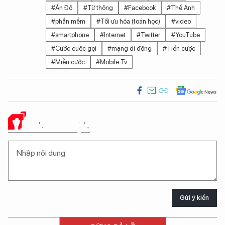
#Ấn Độ
#Từ thông
#Facebook
#Thế Anh
#phần mềm
#Tối ưu hóa (toán học)
#video
#smartphone
#Internet
#Twitter
#YouTube
#Cước cuộc gọi
#mạng di động
#Tiền cược
#Miễn cước
#Mobile Tv
Ý KIẾN CỦA BẠN
Gửi ý kiến