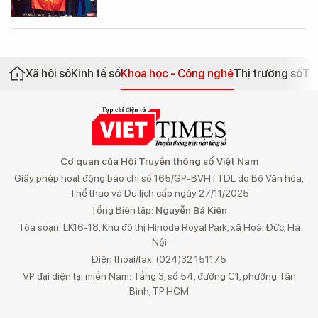
Xã hội số
Kinh tế số
Khoa học - Công nghệ
Thị trường số
Th
Cơ quan của Hội Truyền thông số Việt Nam
Giấy phép hoạt động báo chí số 165/GP-BVHTTDL do Bộ Văn hóa,
Thể thao và Du lịch cấp ngày 27/11/2025
Tổng Biên tập:
Nguyễn Bá Kiên
Tòa soạn: LK16-18, Khu đô thị Hinode Royal Park, xã Hoài Đức, Hà
Nội
Điện thoại/fax: (024)32 151175
VP đại diện tại miền Nam: Tầng 3, số 54, đường C1, phường Tân
Bình, TP.HCM