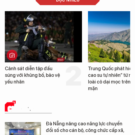
Trung Quốc phát hiện “mỏ
Loạt dự án bất động 
cao su tự nhiên” từ một
Đà Nẵng sắp bị kiểm t
loài cỏ dại mọc trên đất
mặn
CHUYỂN ĐỔI SỐ
Đà Nẵng nâng cao năng lực chuyển
đổi số cho cán bộ, công chức cấp xã,