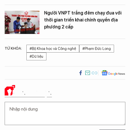
Người VNPT trắng đêm chạy đua với
thời gian triển khai chính quyền địa
phương 2 cấp
TỪ KHÓA:
#Bộ Khoa học và Công nghệ
#Phạm Đức Long
#Dữ liệu
Ý KIẾN CỦA BẠN