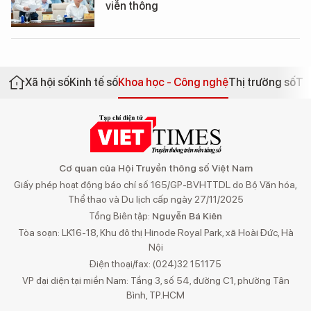
viễn thông
Xã hội số
Kinh tế số
Khoa học - Công nghệ
Thị trường số
Th
Cơ quan của Hội Truyền thông số Việt Nam
Giấy phép hoạt động báo chí số 165/GP-BVHTTDL do Bộ Văn hóa,
Thể thao và Du lịch cấp ngày 27/11/2025
Tổng Biên tập:
Nguyễn Bá Kiên
Tòa soạn: LK16-18, Khu đô thị Hinode Royal Park, xã Hoài Đức, Hà
Nội
Điện thoại/fax: (024)32 151175
VP đại diện tại miền Nam: Tầng 3, số 54, đường C1, phường Tân
Bình, TP.HCM