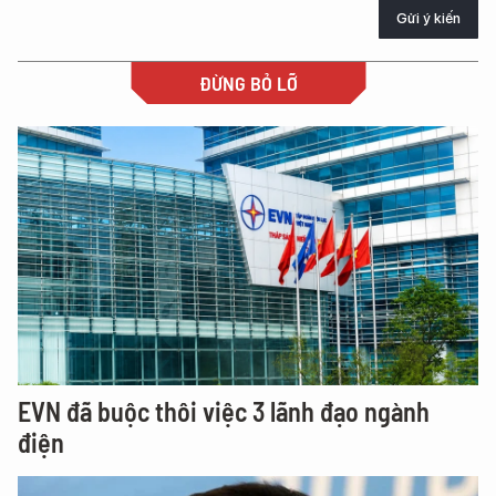
Gửi ý kiến
ĐỪNG BỎ LỠ
EVN đã buộc thôi việc 3 lãnh đạo ngành
điện