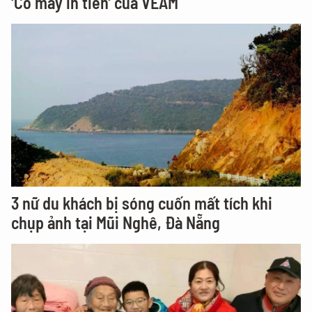
'Cỗ máy in tiền' của VEAM
3 nữ du khách bị sóng cuốn mất tích khi
chụp ảnh tại Mũi Nghê, Đà Nẵng