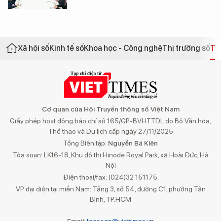
Xã hội số
Kinh tế số
Khoa học - Công nghệ
Thị trường số
Th
Cơ quan của Hội Truyền thông số Việt Nam
Giấy phép hoạt động báo chí số 165/GP-BVHTTDL do Bộ Văn hóa,
Thể thao và Du lịch cấp ngày 27/11/2025
Tổng Biên tập:
Nguyễn Bá Kiên
Tòa soạn: LK16-18, Khu đô thị Hinode Royal Park, xã Hoài Đức, Hà
Nội
Điện thoại/fax: (024)32 151175
VP đại diện tại miền Nam: Tầng 3, số 54, đường C1, phường Tân
Bình, TP.HCM