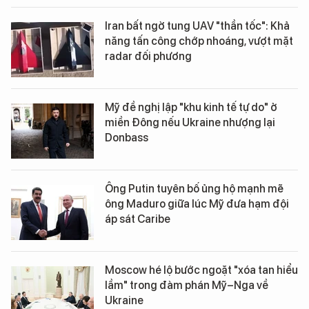
Iran bất ngờ tung UAV "thần tốc": Khả
năng tấn công chớp nhoáng, vượt mặt
radar đối phương
Mỹ đề nghị lập "khu kinh tế tự do" ở
miền Đông nếu Ukraine nhượng lại
Donbass
Ông Putin tuyên bố ủng hộ mạnh mẽ
ông Maduro giữa lúc Mỹ đưa hạm đội
áp sát Caribe
Moscow hé lộ bước ngoặt "xóa tan hiểu
lầm" trong đàm phán Mỹ–Nga về
Ukraine