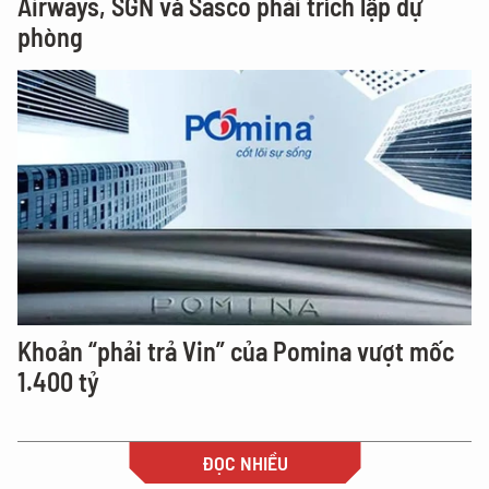
Airways, SGN và Sasco phải trích lập dự
phòng
Khoản “phải trả Vin” của Pomina vượt mốc
1.400 tỷ
ĐỌC NHIỀU