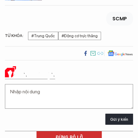
SCMP
TỪ KHÓA:
#Trung Quốc
#Động cơ trực thăng
Ý KIẾN CỦA BẠN
Gửi ý kiến
ĐỪNG BỎ LỠ