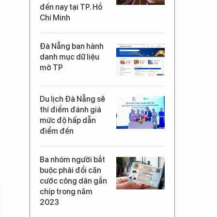
đến nay tại TP. Hồ
Chí Minh
Đà Nẵng ban hành
danh mục dữ liệu
mở TP
Du lịch Đà Nẵng sẽ
thí điểm đánh giá
mức độ hấp dẫn
điểm đến
Ba nhóm người bắt
buộc phải đổi căn
cước công dân gắn
chíp trong năm
2023