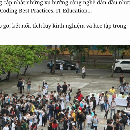
ng cập nhật những xu hướng công nghệ dẫn đầu như
Coding Best Practices, IT Education...
gỡ, kết nối, tích lũy kinh nghiệm và học tập trong