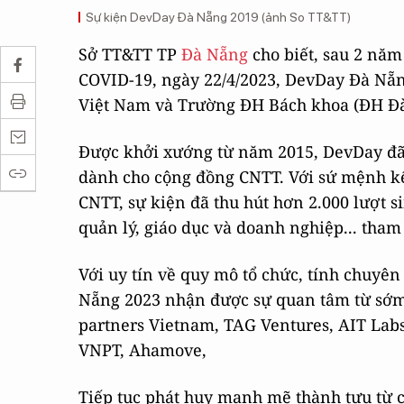
Sự kiện DevDay Đà Nẵng 2019 (ảnh So TT&TT)
Sở TT&TT TP
Đà Nẵng
cho biết, sau 2 nă
COVID-19, ngày 22/4/2023, DevDay Đà Nẵng
Việt Nam và Trường ĐH Bách khoa (ĐH Đà N
Được khởi xướng từ năm 2015, DevDay đã 
dành cho cộng đồng CNTT. Với sứ mệnh kế
CNTT, sự kiện đã thu hút hơn 2.000 lượt s
quản lý, giáo dục và doanh nghiệp... th
Với uy tín về quy mô tổ chức, tính chuyê
Nẵng 2023 nhận được sự quan tâm từ sớm 
partners Vietnam, TAG Ventures, AIT Lab
VNPT, Ahamove,
Tiếp tục phát huy mạnh mẽ thành tựu từ 