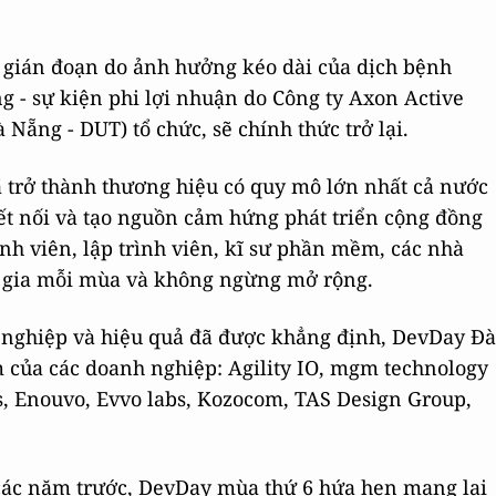
m gián đoạn do ảnh hưởng kéo dài của dịch bệnh
 - sự kiện phi lợi nhuận do Công ty Axon Active
ẵng - DUT) tổ chức, sẽ chính thức trở lại.
trở thành thương hiệu có quy mô lớn nhất cả nước
t nối và tạo nguồn cảm hứng phát triển cộng đồng
inh viên, lập trình viên, kĩ sư phần mềm, các nhà
am gia mỗi mùa và không ngừng mở rộng.
n nghiệp và hiệu quả đã được khẳng định, DevDay Đà
của các doanh nghiệp: Agility IO, mgm technology
s, Enouvo, Evvo labs, Kozocom, TAS Design Group,
các năm trước, DevDay mùa thứ 6 hứa hẹn mang lại