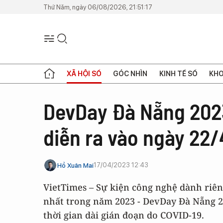
Thứ Năm, ngày 06/08/2026, 21:51:17
XÃ HỘI SỐ
GÓC NHÌN
KINH TẾ SỐ
KHO
DevDay Đà Nẵng 2023
diễn ra vào ngày 22/
17/04/2023 12:43
Hồ Xuân Mai
VietTimes – Sự kiện công nghệ dành ri
nhất trong năm 2023 - DevDay Đà Nẵng 202
thời gian dài gián đoạn do COVID-19.