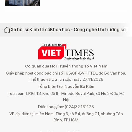
Xã hội số
Kinh tế số
Khoa học - Công nghệ
Thị trường số
Th
Cơ quan của Hội Truyền thông số Việt Nam
Giấy phép hoạt động báo chí số 165/GP-BVHTTDL do Bộ Văn hóa,
Thể thao và Du lịch cấp ngày 27/11/2025
Tổng Biên tập:
Nguyễn Bá Kiên
Tòa soạn: LK16-18, Khu đô thị Hinode Royal Park, xã Hoài Đức, Hà
Nội
Điện thoại/fax: (024)32 151175
VP đại diện tại miền Nam: Tầng 3, số 54, đường C1, phường Tân
Bình, TP.HCM