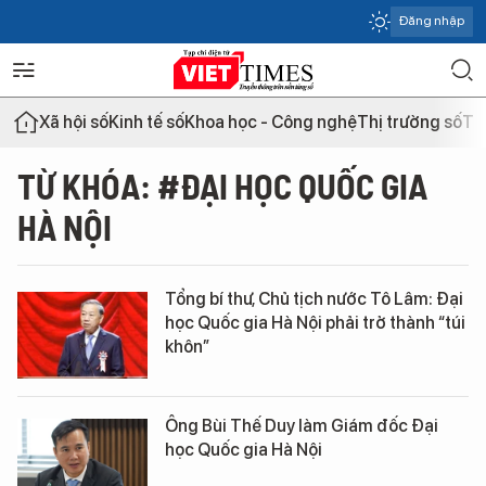
Đăng nhập
Xã hội số
Kinh tế số
Khoa học - Công nghệ
Thị trường số
Th
TỪ KHÓA: #ĐẠI HỌC QUỐC GIA
HÀ NỘI
Tổng bí thư, Chủ tịch nước Tô Lâm: Đại
học Quốc gia Hà Nội phải trở thành “túi
khôn”
Ông Bùi Thế Duy làm Giám đốc Đại
học Quốc gia Hà Nội