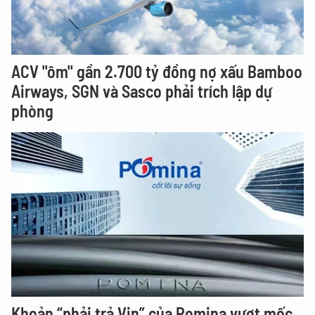
ACV "ôm" gần 2.700 tỷ đồng nợ xấu Bamboo
Airways, SGN và Sasco phải trích lập dự
phòng
Khoản “phải trả Vin” của Pomina vượt mốc