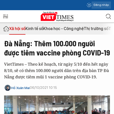
Đăng nhập
Xã hội số
Kinh tế số
Khoa học - Công nghệ
Thị trường số
Th
Đà Nẵng: Thêm 100.000 người
được tiêm vaccine phòng COVID-19
VietTimes – Theo kế hoạch, từ ngày 5/10 đến hết ngày
8/10, sẽ có thêm 100.000 người dân trên địa bàn TP Đà
Nẵng được tiêm mũi 1 vaccine phòng COVID-19.
06/10/2021 10:15
Hồ Xuân Mai