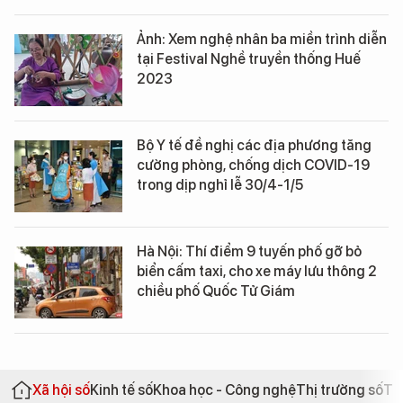
Ảnh: Xem nghệ nhân ba miền trình diễn
tại Festival Nghề truyền thống Huế
2023
Bộ Y tế đề nghị các địa phương tăng
cường phòng, chống dịch COVID-19
trong dịp nghỉ lễ 30/4-1/5
Hà Nội: Thí điểm 9 tuyến phố gỡ bỏ
biển cấm taxi, cho xe máy lưu thông 2
chiều phố Quốc Tử Giám
Xã hội số
Kinh tế số
Khoa học - Công nghệ
Thị trường số
Th