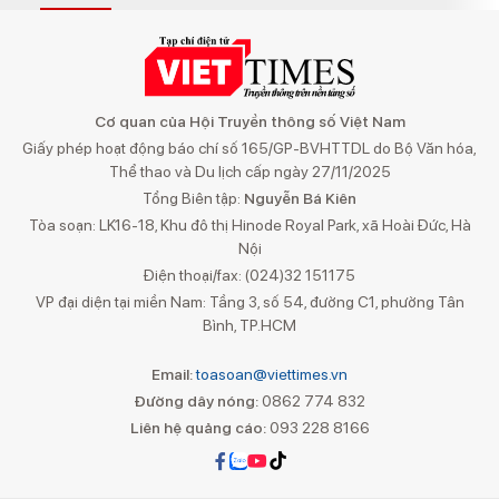
Cơ quan của Hội Truyền thông số Việt Nam
Giấy phép hoạt động báo chí số 165/GP-BVHTTDL do Bộ Văn hóa,
Thể thao và Du lịch cấp ngày 27/11/2025
Tổng Biên tập:
Nguyễn Bá Kiên
Tòa soạn: LK16-18, Khu đô thị Hinode Royal Park, xã Hoài Đức, Hà
Nội
Điện thoại/fax: (024)32 151175
VP đại diện tại miền Nam: Tầng 3, số 54, đường C1, phường Tân
Bình, TP.HCM
Email:
toasoan@viettimes.vn
Đường dây nóng:
0862 774 832
Liên hệ quảng cáo:
093 228 8166