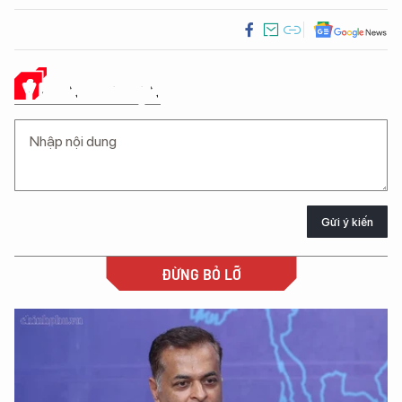
Ý KIẾN CỦA BẠN
Gửi ý kiến
ĐỪNG BỎ LỠ