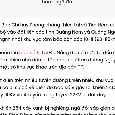
báo… ngã đổ.
0, Ban Chỉ huy Phòng chống thiên tai và Tìm kiếm 
ổ bộ vào đất liền các tỉnh Quảng Nam và Quảng Ng
ạnh nhất khu vực tâm bão còn cấp 10-11 (90-115km/
hoàn lưu
bão số 9
, tại Đà Nẵng đã có mưa to đến r
 làm nhiều nhà dân bị tốc mái, như trên đường Ngu
một số khu vực khác trên địa bàn TP.
điện trên nhiều tuyến đường khiến nhiều khu vực b
 có 61 sự cố về điện do bão số 9 gây ra, khiến 241
 110KV và 4 tuyến trung tuyến 22KV bị đứt dây.
khiến 254 cây xanh bị nghiêng, ngã đổ; sập giàn 