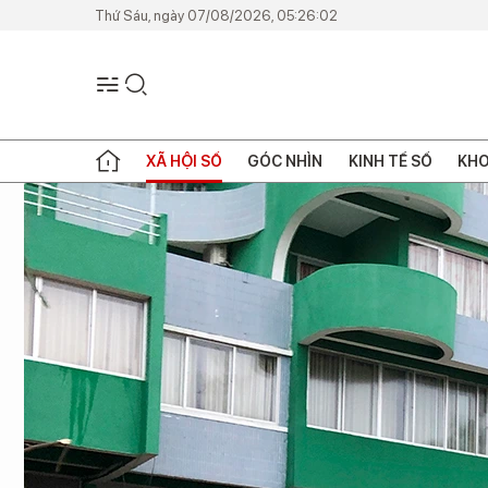
Thứ Sáu, ngày 07/08/2026, 05:26:02
XÃ HỘI SỐ
GÓC NHÌN
KINH TẾ SỐ
KHO