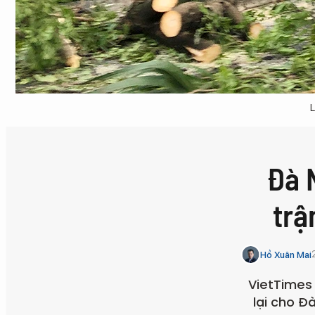
L
Đà 
trậ
Hồ Xuân Mai
VietTimes 
lại cho Đ