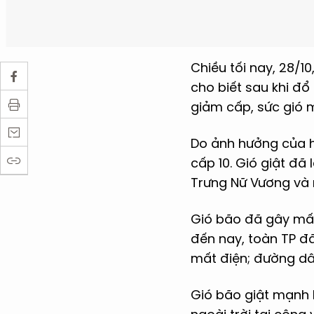
Chiều tối nay, 28/1
cho biết sau khi đ
giảm cấp, sức gió m
Do ảnh hưởng của 
cấp 10. Gió giật đã
Trưng Nữ Vương và 
Gió bão đã gây mất 
đến nay, toàn TP đã
mất điện; đường dây
Gió bão giật mạnh 