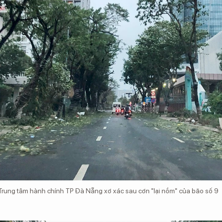
rung tâm hành chính TP Đà Nẵng xơ xác sau cơn "lại nồm" của bão số 9