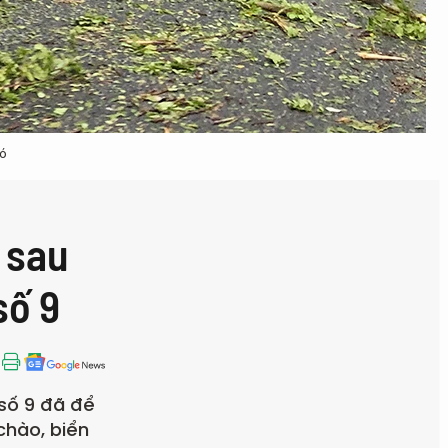
ió
 sau
số 9
 số 9 đã để
chào, biển