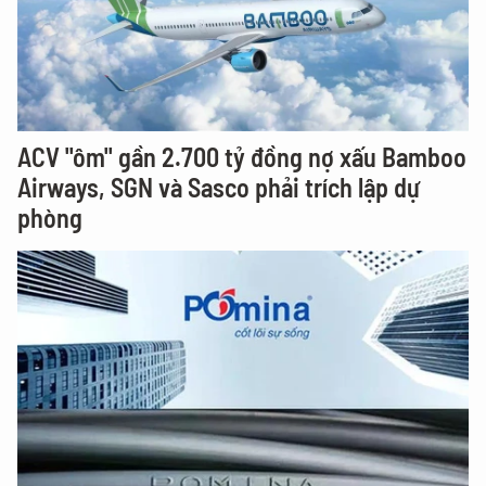
ACV "ôm" gần 2.700 tỷ đồng nợ xấu Bamboo
Airways, SGN và Sasco phải trích lập dự
phòng