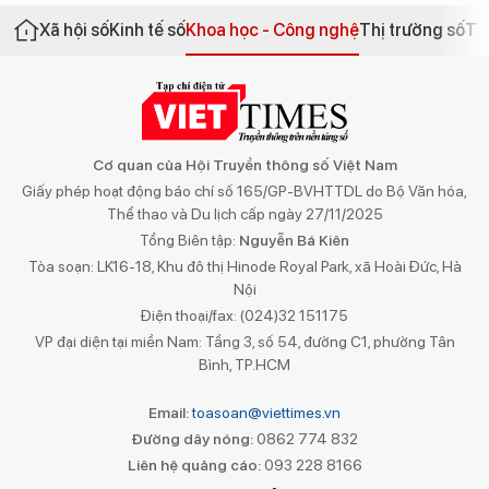
Xã hội số
Kinh tế số
Khoa học - Công nghệ
Thị trường số
Th
Cơ quan của Hội Truyền thông số Việt Nam
Giấy phép hoạt động báo chí số 165/GP-BVHTTDL do Bộ Văn hóa,
Thể thao và Du lịch cấp ngày 27/11/2025
Tổng Biên tập:
Nguyễn Bá Kiên
Tòa soạn: LK16-18, Khu đô thị Hinode Royal Park, xã Hoài Đức, Hà
Nội
Điện thoại/fax: (024)32 151175
VP đại diện tại miền Nam: Tầng 3, số 54, đường C1, phường Tân
Bình, TP.HCM
Email:
toasoan@viettimes.vn
Đường dây nóng:
0862 774 832
Liên hệ quảng cáo:
093 228 8166