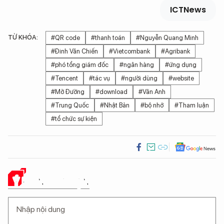
ICTNews
TỪ KHÓA:
#QR code
#thanh toán
#Nguyễn Quang Minh
#Đinh Văn Chiến
#Vietcombank
#Agribank
#phó tổng giám đốc
#ngân hàng
#ứng dụng
#Tencent
#tác vụ
#người dùng
#website
#Mở Đường
#download
#Vân Anh
#Trung Quốc
#Nhật Bản
#bộ nhớ
#Tham luận
#tổ chức sự kiện
Ý KIẾN CỦA BẠN