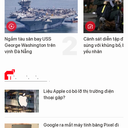
tàu sân bay USS
Cảnh sát diễn tập đấu
e Washington trên
súng với khủng bố, bảo vệ
Đà Nẵng
yếu nhân
TIN CÔNG NGHỆ
Liệu Apple có bỏ lỡ thị trường điện
thoại gập?
Google ra mắt máy tính bảng Pixel đi