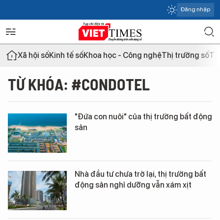
Đăng nhập
Xã hội số
Kinh tế số
Khoa học - Công nghệ
Thị trường số
Th
TỪ KHÓA: #CONDOTEL
"Đứa con nuôi" của thị trường bất động
sản
Nhà đầu tư chưa trở lại, thị trường bất
động sản nghỉ dưỡng vẫn xám xịt