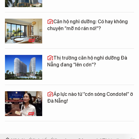
Căn hộ nghỉ dưỡng: Có hay không
chuyện “mỡ nó rán nó!“?
Thị trường căn hộ nghỉ dưỡng Đà
Nẵng đang “lên cơn“?
Áp lực nào từ “cơn sóng Condotel” ở
Đà Nẵng!