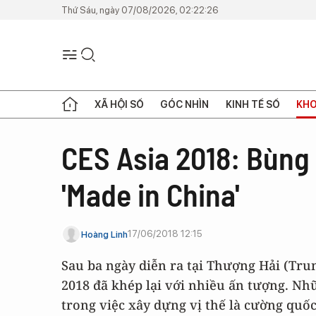
Thứ Sáu, ngày 07/08/2026, 02:22:26
XÃ HỘI SỐ
GÓC NHÌN
KINH TẾ SỐ
KHO
CES Asia 2018: Bùng 
'Made in China'
17/06/2018 12:15
Hoàng Linh
Sau ba ngày diễn ra tại Thượng Hải (Tru
2018 đã khép lại với nhiều ấn tượng. N
trong việc xây dựng vị thế là cường quố