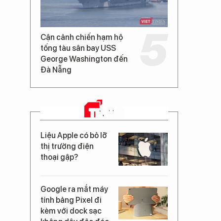
Cận cảnh chiến hạm hộ
tống tàu sân bay USS
George Washington đến
Đà Nẵng
TIN MỚI
Liệu Apple có bỏ lỡ
thị trường điện
thoại gập?
Google ra mắt máy
tính bảng Pixel đi
kèm với dock sạc