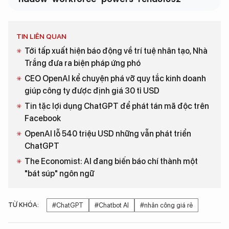
TIN LIÊN QUAN
Tới tấp xuất hiện báo động về trí tuệ nhân tạo, Nhà
Trắng đưa ra biện pháp ứng phó
CEO OpenAI kể chuyện phá vỡ quy tắc kinh doanh
giúp công ty được định giá 30 tỉ USD
Tin tặc lợi dụng ChatGPT để phát tán mã độc trên
Facebook
OpenAI lỗ 540 triệu USD những vẫn phát triển
ChatGPT
The Economist: AI đang biến báo chí thành một
"bát súp" ngôn ngữ
TỪ KHÓA:
#ChatGPT
#Chatbot AI
#nhân công giá rẻ