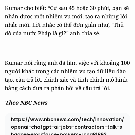
Kumar cho biết: “Cứ sau 45 hoặc 30 phút, bạn sẽ
nhận được một nhiệm vụ mới, tạo ra những lời
nhắc mới. Lời nhắc có thể đơn giản như, "Thủ
đô của nước Pháp là gì?" anh chia sẻ.
Kumar nói rằng anh đã làm việc với khoảng 100
người khác trong các nhiệm vụ tạo dữ liệu đào
tạo, câu trả lời chính xác và tinh chỉnh mô hình
bằng cách đưa ra phản hồi về câu trả lời.
Theo NBC News
https://www.nbcnews.com/tech/innovation/
openai-chatgpt-ai-jobs-contractors-talk-s
hadow-workforce-powers-rcna81892