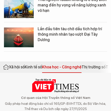
mang đến hy vọng về năng lượng xanh
vô hạn
Lần đầu tiên tàu chở dầu tích hợp trí
thông minh nhân tạo vượt Đại Tây
Dương
Xã hội số
Kinh tế số
Khoa học - Công nghệ
Thị trường số
Th
Cơ quan của Hội Truyền thông số Việt Nam
Giấy phép hoạt động báo chí số 165/GP-BVHTTDL do Bộ Văn hóa,
Thể thao và Du lịch cấp ngày 27/11/2025