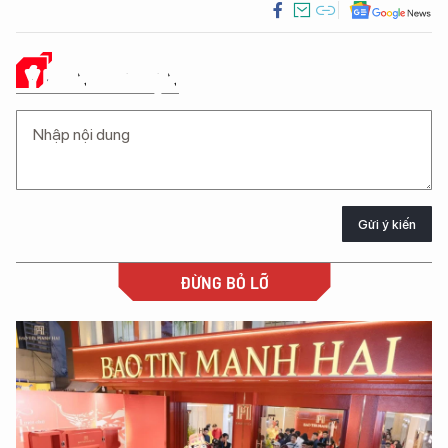
Ý KIẾN CỦA BẠN
Gửi ý kiến
ĐỪNG BỎ LỠ