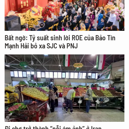
Bất ngờ: Tỷ suất sinh lời ROE của Bảo Tín
Mạnh Hải bỏ xa SJC và PNJ
Đi chợ trở thành “nỗi ám ảnh” ở Iran