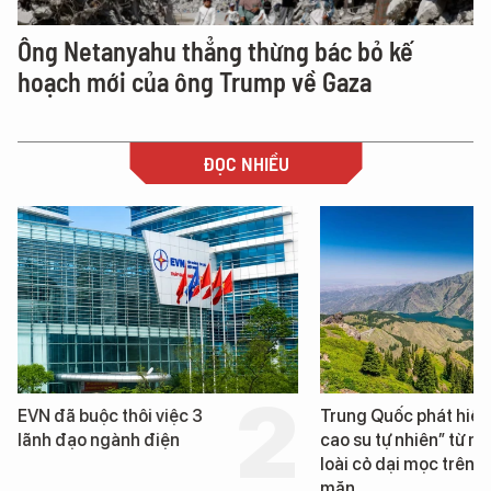
Ông Netanyahu thẳng thừng bác bỏ kế
hoạch mới của ông Trump về Gaza
ĐỌC NHIỀU
Trung Quốc phát hiện “mỏ
Loạt dự án bất động 
cao su tự nhiên” từ một
Đà Nẵng sắp bị kiểm t
loài cỏ dại mọc trên đất
mặn