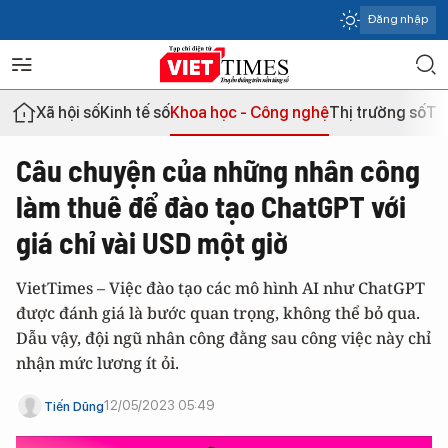
Đăng nhập
Xã hội số
Kinh tế số
Khoa học - Công nghệ
Thị trường số
Th
Câu chuyện của những nhân công
làm thuê để đào tạo ChatGPT với
giá chỉ vài USD một giờ
VietTimes – Việc đào tạo các mô hình AI như ChatGPT
được đánh giá là bước quan trọng, không thể bỏ qua.
Dẫu vậy, đội ngũ nhân công đằng sau công việc này chỉ
nhận mức lương ít ỏi.
12/05/2023 05:49
Tiến Dũng