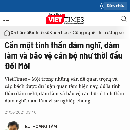
Đăng nhập
Xã hội số
Kinh tế số
Khoa học - Công nghệ
Thị trường số
Th
Cần một tinh thần dám nghĩ, dám
làm và bảo vệ cán bộ như thời đầu
Đổi Mới
VietTimes – Một trong những vấn đề quan trọng và
cấp bách được dư luận quan tâm hiện nay, đó là tinh
thần dám nghĩ, dám làm và bảo vệ cán bộ có tinh thần
dám nghĩ, dám làm vì sự nghiệp chung.
21/05/2021 03:40
BÙI HOÀNG TÁM