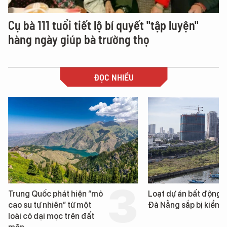
Cụ bà 111 tuổi tiết lộ bí quyết "tập luyện"
hàng ngày giúp bà trường thọ
ĐỌC NHIỀU
Trung Quốc phát hiện “mỏ
Loạt dự án bất động 
cao su tự nhiên” từ một
Đà Nẵng sắp bị kiểm t
loài cỏ dại mọc trên đất