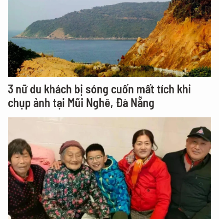
3 nữ du khách bị sóng cuốn mất tích khi
chụp ảnh tại Mũi Nghê, Đà Nẵng