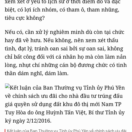
xem xét ở yếu tố lịch sử ở thời điểm đó và đặc
biệt, có lợi ích nhóm, có tham ô, tham nhũng,
tiêu cực không?
Nếu có, cần xử lý nghiêm minh dù còn tại chức
hay đã về hưu. Nếu không, nên xem xét thấu
tình, đạt lý, tránh oan sai bởi sự oan sai, không
chỉ bất công đối với cá nhân họ mà còn làm nản
lòng, nhụt chí những cán bộ đương chức có tinh
thần dám nghĩ, dám làm.
Kết luận của Ban Thường vụ Tỉnh ủy Phú Yên về chính sách ưu đãi