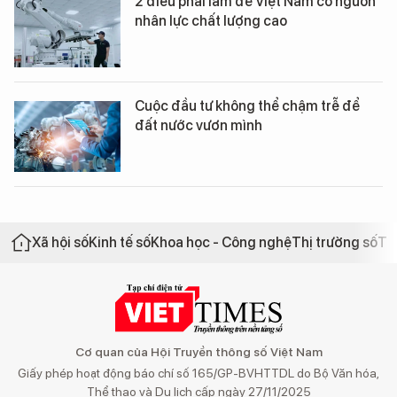
2 điều phải làm để Việt Nam có nguồn
nhân lực chất lượng cao
Cuộc đầu tư không thể chậm trễ để
đất nước vươn mình
Xã hội số
Kinh tế số
Khoa học - Công nghệ
Thị trường số
Th
Cơ quan của Hội Truyền thông số Việt Nam
Giấy phép hoạt động báo chí số 165/GP-BVHTTDL do Bộ Văn hóa,
Thể thao và Du lịch cấp ngày 27/11/2025