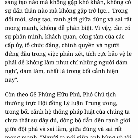
sáng tạo nào mà không gặp khó khăn, không có
sự dấn thân nào mà không gặp trở lực… Trong
đổi mới, sáng tạo, ranh giới giữa đúng và sai rất
mong manh, không dễ phân biệt. Vì vậy, cần có
sự phân minh, khách quan, công tâm của các
cấp ủy, tổ chức đảng, chính quyền và người
đứng đầu trong việc phán xét, tích cực bảo vệ lẽ
phải để không làm nhụt chí những người dám
nghĩ, dám làm, nhất là trong bối cảnh hiện
nay".
Còn theo GS Phùng Hữu Phú, Phó Chủ tịch
thường trực Hội đồng Lý luận Trung ương,
trong bối cảnh hệ thống pháp luật của chúng ta
chưa thật sự đầy đủ, đồng bộ dẫn đến ranh giới
giữa đột phá và sai lầm, giữa đúng và sai rất
mong manh. "Người ta nói giữa anh hùng và tội