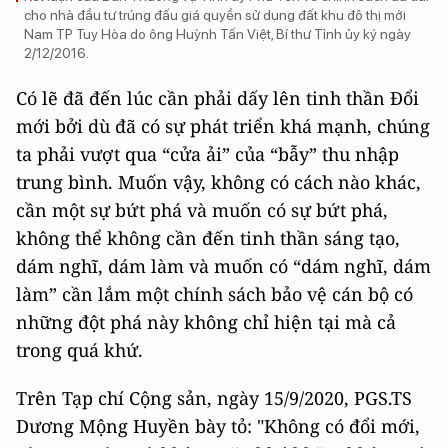
cho nhà đầu tư trúng đấu giá quyền sử dụng đất khu đô thị mới
Nam TP Tuy Hòa do ông Huỳnh Tấn Việt, Bí thư Tỉnh ủy ký ngày
2/12/2016.
Có lẽ đã đến lúc cần phải dấy lên tinh thần Đổi
mới bởi dù đã có sự phát triển khá mạnh, chúng
ta phải vượt qua “cửa ải” của “bẫy” thu nhập
trung bình. Muốn vậy, không có cách nào khác,
cần một sự bứt phá và muốn có sự bứt phá,
không thể không cần đến tinh thần sáng tạo,
dám nghĩ, dám làm và muốn có “dám nghĩ, dám
làm” cần lắm một chính sách bảo vệ cán bộ có
những đột phá này không chỉ hiện tại mà cả
trong quá khứ.
Trên Tạp chí Cộng sản, ngày 15/9/2020, PGS.TS
Dương Mộng Huyền bày tỏ: "Không có đổi mới,