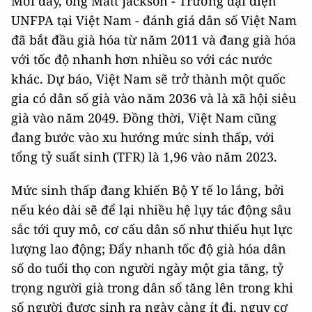
Mới đây, ông Matt Jackson - Trưởng đại diện
UNFPA tại Việt Nam - đánh giá dân số Việt Nam
đã bắt đầu già hóa từ năm 2011 và đang già hóa
với tốc độ nhanh hơn nhiều so với các nước
khác. Dự báo, Việt Nam sẽ trở thành một quốc
gia có dân số già vào năm 2036 và là xã hội siêu
già vào năm 2049. Đồng thời, Việt Nam cũng
đang bước vào xu hướng mức sinh thấp, với
tổng tỷ suất sinh (TFR) là 1,96 vào năm 2023.
Mức sinh thấp đang khiến Bộ Y tế lo lắng, bởi
nếu kéo dài sẽ để lại nhiều hệ lụy tác động sâu
sắc tới quy mô, cơ cấu dân số như thiếu hụt lực
lượng lao động; Đẩy nhanh tốc độ già hóa dân
số do tuổi thọ con người ngày một gia tăng, tỷ
trọng người già trong dân số tăng lên trong khi
số người được sinh ra ngày càng ít đi, nguy cơ