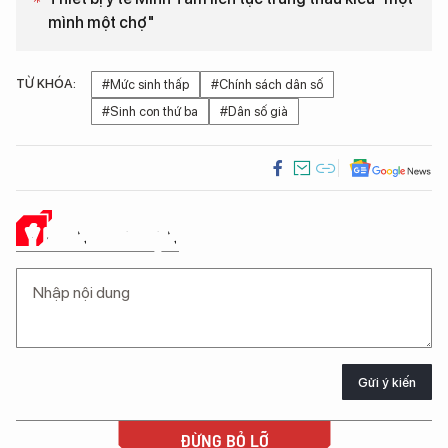
mình một chợ"
TỪ KHÓA:
#Mức sinh thấp
#Chính sách dân số
#Sinh con thứ ba
#Dân số già
Ý KIẾN CỦA BẠN
Gửi ý kiến
ĐỪNG BỎ LỠ