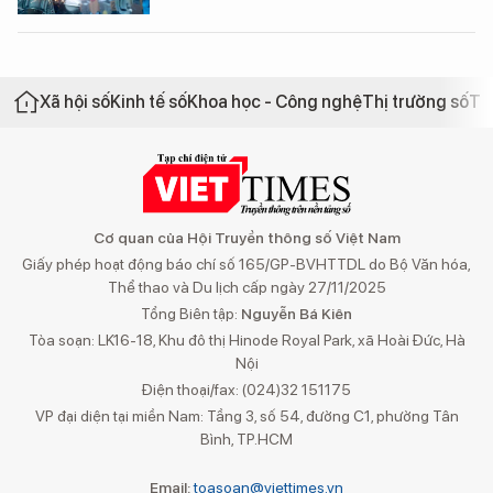
Xã hội số
Kinh tế số
Khoa học - Công nghệ
Thị trường số
Th
Cơ quan của Hội Truyền thông số Việt Nam
Giấy phép hoạt động báo chí số 165/GP-BVHTTDL do Bộ Văn hóa,
Thể thao và Du lịch cấp ngày 27/11/2025
Tổng Biên tập:
Nguyễn Bá Kiên
Tòa soạn: LK16-18, Khu đô thị Hinode Royal Park, xã Hoài Đức, Hà
Nội
Điện thoại/fax: (024)32 151175
VP đại diện tại miền Nam: Tầng 3, số 54, đường C1, phường Tân
Bình, TP.HCM
Email:
toasoan@viettimes.vn