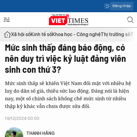
Đăng nhập
Xã hội số
Kinh tế số
Khoa học - Công nghệ
Thị trường số
Th
Mức sinh thấp đáng báo động, có
nên duy trì việc kỷ luật đảng viên
sinh con thứ 3?
Mức sinh thấp sẽ khiến Việt Nam đối mặt với nhiều hệ
luỵ do dân số già, thiếu sức lao động. Đáng nói là hiện
nay, một số chính sách khống chế mức sinh từ nhiều
thập kỷ khác vẫn chưa được sửa đổi.
19/12/2024 00:00
THANH HẰNG