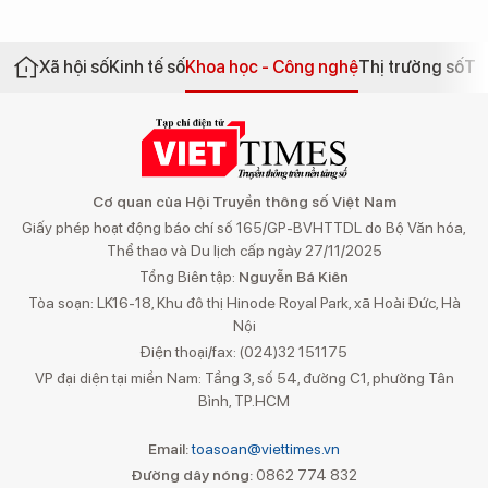
Xã hội số
Kinh tế số
Khoa học - Công nghệ
Thị trường số
Th
Cơ quan của Hội Truyền thông số Việt Nam
Giấy phép hoạt động báo chí số 165/GP-BVHTTDL do Bộ Văn hóa,
Thể thao và Du lịch cấp ngày 27/11/2025
Tổng Biên tập:
Nguyễn Bá Kiên
Tòa soạn: LK16-18, Khu đô thị Hinode Royal Park, xã Hoài Đức, Hà
Nội
Điện thoại/fax: (024)32 151175
VP đại diện tại miền Nam: Tầng 3, số 54, đường C1, phường Tân
Bình, TP.HCM
Email:
toasoan@viettimes.vn
Đường dây nóng:
0862 774 832