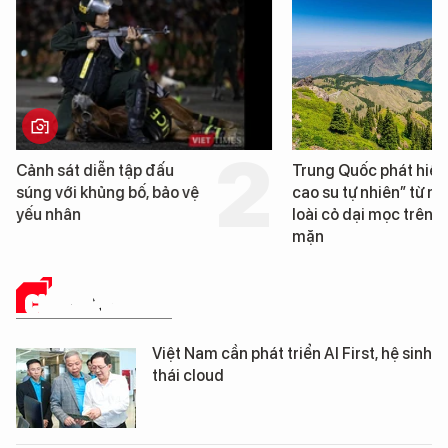
Trung Quốc phát hiện “mỏ
Loạt dự án bất độn
cao su tự nhiên” từ một
Đà Nẵng sắp bị kiể
loài cỏ dại mọc trên đất
mặn
CHUYỂN ĐỔI SỐ
Việt Nam cần phát triển AI First, hệ sinh
thái cloud