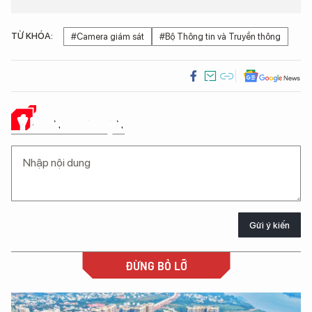
TỪ KHÓA:
#Camera giám sát
#Bộ Thông tin và Truyền thông
Ý KIẾN CỦA BẠN
Gửi ý kiến
ĐỪNG BỎ LỠ