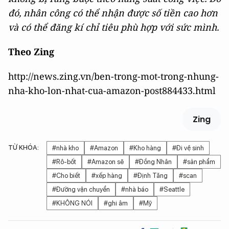
đó, nhân công có thể nhận được số tiền cao hơn
và có thể đăng kí chỉ tiêu phù hợp với sức mình.
Theo Zing
http://news.zing.vn/ben-trong-mot-trong-nhung-
nha-kho-lon-nhat-cua-amazon-post884433.html
Zing
TỪ KHÓA:
#nhà kho
#Amazon
#Kho hàng
#Đi vệ sinh
#Rô-bốt
#Amazon sẽ
#Đồng Nhân
#sản phẩm
#Cho biết
#xếp hàng
#Định Tăng
#scan
#Đường vận chuyển
#nhà báo
#Seattle
#KHÔNG NÓI
#ghi âm
#Mỹ