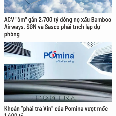
ACV "ôm" gần 2.700 tỷ đồng nợ xấu Bamboo
Airways, SGN và Sasco phải trích lập dự
phòng
Khoản “phải trả Vin” của Pomina vượt mốc
1.400 tỷ