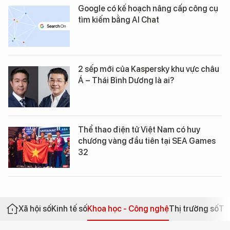
Google có kế hoạch nâng cấp công cụ
tìm kiếm bằng AI Chat
2 sếp mới của Kaspersky khu vực châu
Á – Thái Bình Dương là ai?
Thể thao điện tử Việt Nam có huy
chương vàng đầu tiên tại SEA Games
32
Xã hội số
Kinh tế số
Khoa học - Công nghệ
Thị trường số
Th