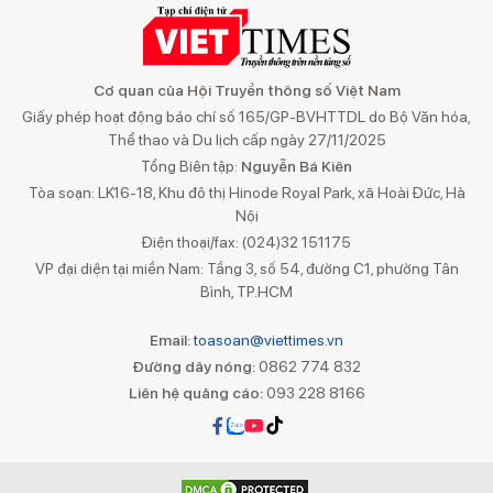
Cơ quan của Hội Truyền thông số Việt Nam
Giấy phép hoạt động báo chí số 165/GP-BVHTTDL do Bộ Văn hóa,
Thể thao và Du lịch cấp ngày 27/11/2025
Tổng Biên tập:
Nguyễn Bá Kiên
Tòa soạn: LK16-18, Khu đô thị Hinode Royal Park, xã Hoài Đức, Hà
Nội
Điện thoại/fax: (024)32 151175
VP đại diện tại miền Nam: Tầng 3, số 54, đường C1, phường Tân
Bình, TP.HCM
Email:
toasoan@viettimes.vn
Đường dây nóng:
0862 774 832
Liên hệ quảng cáo:
093 228 8166