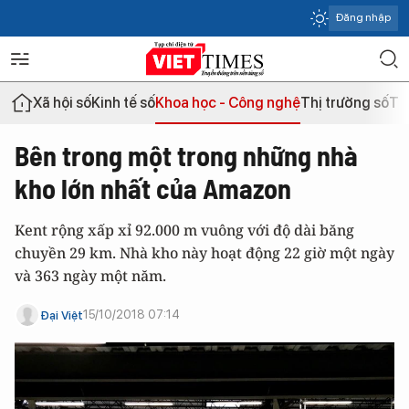
Đăng nhập
Xã hội số
Kinh tế số
Khoa học - Công nghệ
Thị trường số
Th
Bên trong một trong những nhà
kho lớn nhất của Amazon
Kent rộng xấp xỉ 92.000 m vuông với độ dài băng
chuyền 29 km. Nhà kho này hoạt động 22 giờ một ngày
và 363 ngày một năm.
15/10/2018 07:14
Đại Việt