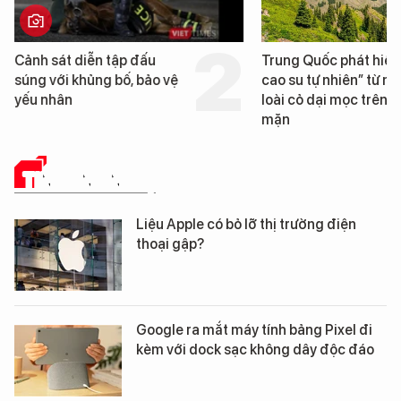
Trung Quốc phát hiện “mỏ
Loạt dự án bất động 
cao su tự nhiên” từ một
Đà Nẵng sắp bị kiểm t
loài cỏ dại mọc trên đất
mặn
TIN CÔNG NGHỆ
Liệu Apple có bỏ lỡ thị trường điện
thoại gập?
Google ra mắt máy tính bảng Pixel đi
kèm với dock sạc không dây độc đáo