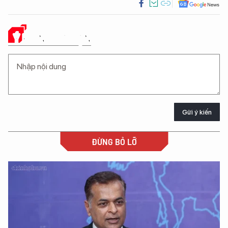
Ý KIẾN CỦA BẠN
Gửi ý kiến
ĐỪNG BỎ LỠ