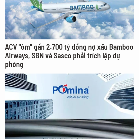
ACV "ôm" gần 2.700 tỷ đồng nợ xấu Bamboo
Airways, SGN và Sasco phải trích lập dự
phòng