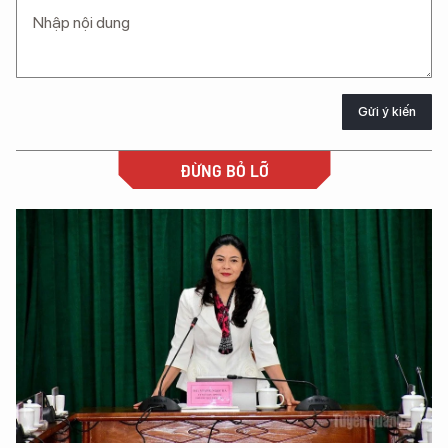
Gửi ý kiến
ĐỪNG BỎ LỠ