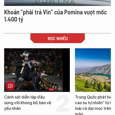
Khoản “phải trả Vin” của Pomina vượt mốc
1.400 tỷ
ĐỌC NHIỀU
Trung Quốc phát hiện “mỏ
Loạt dự án bất động 
cao su tự nhiên” từ một
Đà Nẵng sắp bị kiểm 
loài cỏ dại mọc trên đất
mặn