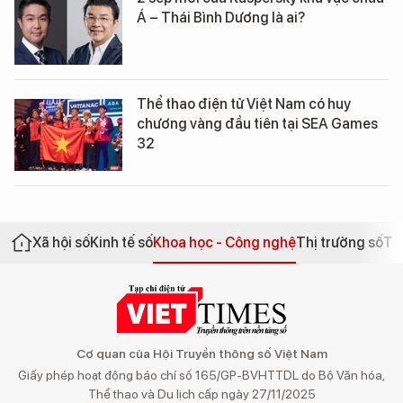
Á – Thái Bình Dương là ai?
Thể thao điện tử Việt Nam có huy
chương vàng đầu tiên tại SEA Games
32
Xã hội số
Kinh tế số
Khoa học - Công nghệ
Thị trường số
Th
Cơ quan của Hội Truyền thông số Việt Nam
Giấy phép hoạt động báo chí số 165/GP-BVHTTDL do Bộ Văn hóa,
Thể thao và Du lịch cấp ngày 27/11/2025