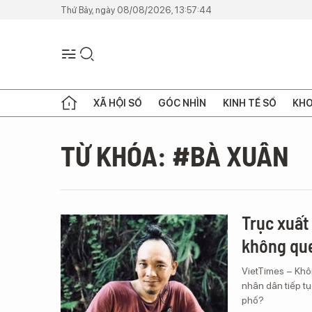
Thứ Bảy, ngày 08/08/2026, 13:57:44
XÃ HỘI SỐ
GÓC NHÌN
KINH TẾ SỐ
KHO
TỪ KHÓA: #BÀ XUÂN
Trục xuất
không qu
VietTimes – Khôn
nhân dân tiếp tụ
phố?