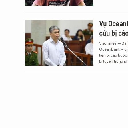
Vụ OceanB
cứu bị cá
VietTimes -- Bà
OceanBank – cho
tiền bị cáo buộc
bị tuyên trong p