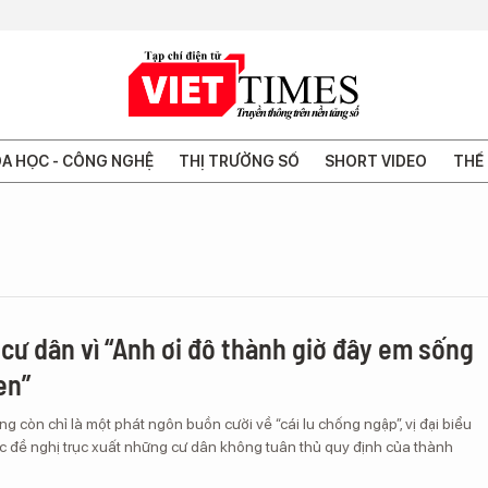
A HỌC - CÔNG NGHỆ
THỊ TRƯỜNG SỐ
SHORT VIDEO
THẾ 
 cư dân vì “Anh ơi đô thành giờ đây em sống
en”
g còn chỉ là một phát ngôn buồn cười về “cái lu chống ngập”, vị đại biểu
c đề nghị trục xuất những cư dân không tuân thủ quy định của thành