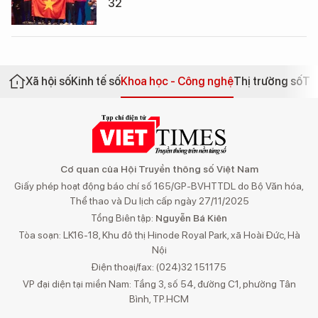
32
Xã hội số
Kinh tế số
Khoa học - Công nghệ
Thị trường số
Th
Cơ quan của Hội Truyền thông số Việt Nam
Giấy phép hoạt động báo chí số 165/GP-BVHTTDL do Bộ Văn hóa,
Thể thao và Du lịch cấp ngày 27/11/2025
Tổng Biên tập:
Nguyễn Bá Kiên
Tòa soạn: LK16-18, Khu đô thị Hinode Royal Park, xã Hoài Đức, Hà
Nội
Điện thoại/fax: (024)32 151175
VP đại diện tại miền Nam: Tầng 3, số 54, đường C1, phường Tân
Bình, TP.HCM