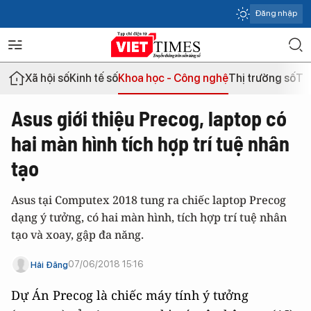
Đăng nhập
Xã hội số
Kinh tế số
Khoa học - Công nghệ
Thị trường số
Th
Asus giới thiệu Precog, laptop có
hai màn hình tích hợp trí tuệ nhân
tạo
Asus tại Computex 2018 tung ra chiếc laptop Precog
dạng ý tưởng, có hai màn hình, tích hợp trí tuệ nhân
tạo và xoay, gập đa năng.
07/06/2018 15:16
Hải Đăng
Dự Án Precog là chiếc máy tính ý tưởng