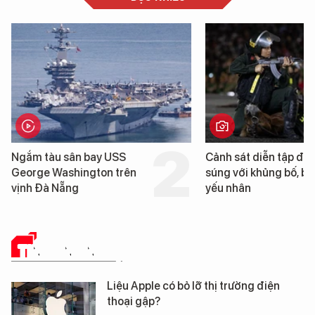
Cảnh sát diễn tập đấu
Hình ảnh đầu tiên 
súng với khủng bố, bảo vệ
tàu sân bay USS G
yếu nhân
Washington vừa đ
Nẵng
TIN CÔNG NGHỆ
Liệu Apple có bỏ lỡ thị trường điện
thoại gập?