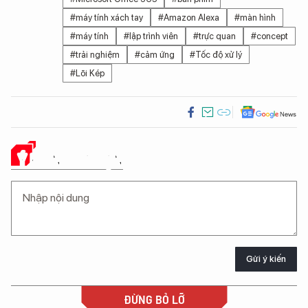
#máy tính xách tay
#Amazon Alexa
#màn hình
#máy tính
#lập trình viên
#trực quan
#concept
#trải nghiệm
#cảm ứng
#Tốc độ xử lý
#Lõi Kép
Ý KIẾN CỦA BẠN
Gửi ý kiến
ĐỪNG BỎ LỠ