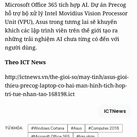
Microsoft Office 365 tích hợp AI. Dự án Precog
hỗ trợ bộ xử lý Intel Movidius Vision Processor
Unit (VPU), Asus trong tương lai sẽ khuyến
khích các lập trình viên trên thế giới tạo ra
những trải nghiệm AI chưa từng có đến với
người dùng.
Theo ICT News
http://ictnews.vn/the-gioi-so/may-tinh/asus-gioi-
thieu-precog-laptop-co-hai-man-hinh-tich-hop-
tri-tue-nhan-tao-168198.ict
ICTNews
TỪ KHÓA:
#Windows Cortana
#Asus
#Computex 2018
#Microsoft Office 365
#bàn phím