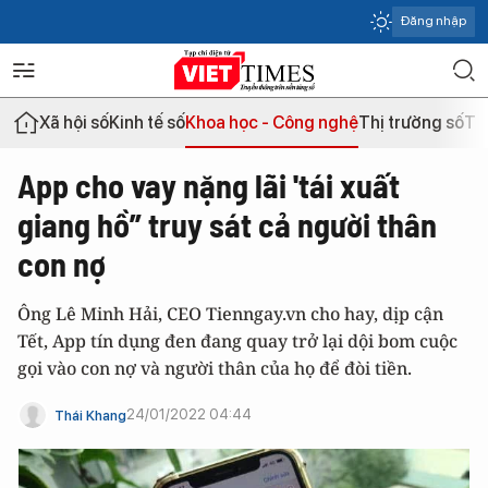
Đăng nhập
Xã hội số
Kinh tế số
Khoa học - Công nghệ
Thị trường số
Th
App cho vay nặng lãi 'tái xuất
giang hồ” truy sát cả người thân
con nợ
Ông Lê Minh Hải, CEO Tienngay.vn cho hay, dịp cận
Tết, App tín dụng đen đang quay trở lại dội bom cuộc
gọi vào con nợ và người thân của họ để đòi tiền.
24/01/2022 04:44
Thái Khang