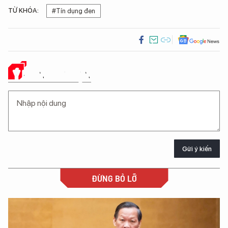
TỪ KHÓA:
#Tín dụng đen
Ý KIẾN CỦA BẠN
Gửi ý kiến
ĐỪNG BỎ LỠ