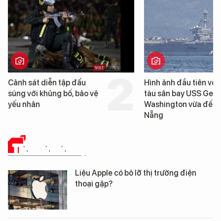
Hình ảnh đầu tiên về siêu
Cận cảnh chiến
tàu sân bay USS George
tống tàu sân ba
Washington vừa đến Đà
George Washin
Nẵng
Đà Nẵng
TIN CÔNG NGHỆ
Liệu Apple có bỏ lỡ thị trường điện
thoại gập?