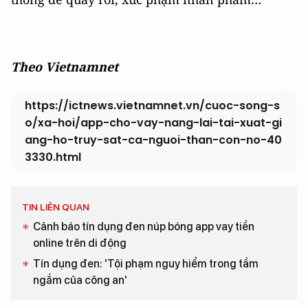
Theo Vietnamnet
https://ictnews.vietnamnet.vn/cuoc-song-s
o/xa-hoi/app-cho-vay-nang-lai-tai-xuat-gi
ang-ho-truy-sat-ca-nguoi-than-con-no-40
3330.html
TIN LIÊN QUAN
Cảnh báo tín dụng đen núp bóng app vay tiền
online trên di động
Tín dụng đen: 'Tội phạm nguy hiểm trong tầm
ngắm của công an'