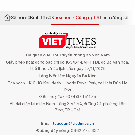
Xã hội số
Kinh tế số
Khoa học - Công nghệ
Thị trường số
Th
Cơ quan của Hội Truyền thông số Việt Nam
Giấy phép hoạt động báo chí số 165/GP-BVHTTDL do Bộ Văn hóa,
Thể thao và Du lịch cấp ngày 27/11/2025
Tổng Biên tập:
Nguyễn Bá Kiên
Tòa soạn: LK16-18, Khu đô thị Hinode Royal Park, xã Hoài Đức, Hà
Nội
Điện thoại/fax: (024)32 151175
VP đại diện tại miền Nam: Tầng 3, số 54, đường C1, phường Tân
Bình, TP.HCM
Email:
toasoan@viettimes.vn
Đường dây nóng:
0862 774 832