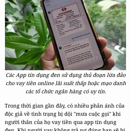
Các App tín dụng đen sử dụng thủ đoạn lừa đảo
cho vay tiền online lãi suất thấp hoặc mạo danh
các tổ chức ngân hàng có uy tín.
Trong thời gian gần đây, có nhiều phản ánh của
độc giả về tình trạng bị dội "mưa cuộc gọi" khi
người thân của họ vay tiền qua app tín dụng
đen. Khi người vay không trả nợ đúng hạn sẽ bị