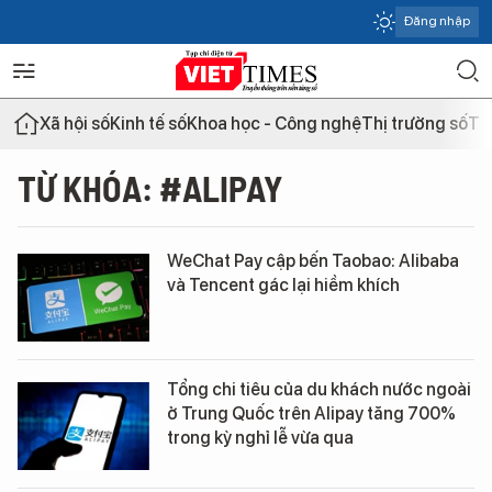
Đăng nhập
Xã hội số
Kinh tế số
Khoa học - Công nghệ
Thị trường số
Th
TỪ KHÓA: #ALIPAY
WeChat Pay cập bến Taobao: Alibaba
và Tencent gác lại hiềm khích
Tổng chi tiêu của du khách nước ngoài
ở Trung Quốc trên Alipay tăng 700%
trong kỳ nghỉ lễ vừa qua