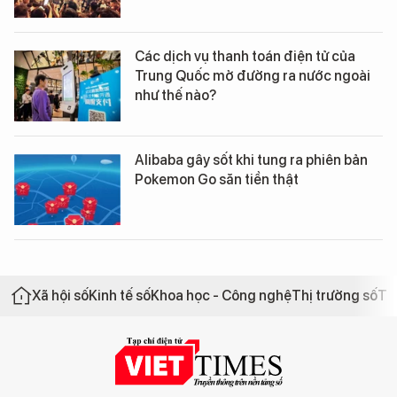
Các dịch vụ thanh toán điện tử của
Trung Quốc mở đường ra nước ngoài
như thế nào?
Alibaba gây sốt khi tung ra phiên bản
Pokemon Go săn tiền thật
Xã hội số
Kinh tế số
Khoa học - Công nghệ
Thị trường số
Th