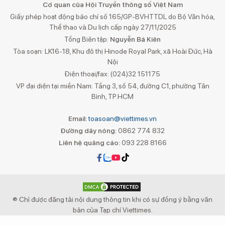
Cơ quan của Hội Truyền thông số Việt Nam
Giấy phép hoạt động báo chí số 165/GP-BVHTTDL do Bộ Văn hóa,
Thể thao và Du lịch cấp ngày 27/11/2025
Tổng Biên tập:
Nguyễn Bá Kiên
Tòa soạn: LK16-18, Khu đô thị Hinode Royal Park, xã Hoài Đức, Hà
Nội
Điện thoại/fax: (024)32 151175
VP đại diện tại miền Nam: Tầng 3, số 54, đường C1, phường Tân
Bình, TP.HCM
Email:
toasoan@viettimes.vn
Đường dây nóng:
0862 774 832
Liên hệ quảng cáo:
093 228 8166
® Chỉ được đăng tải nội dung thông tin khi có sự đồng ý bằng văn
bản của Tạp chí Viettimes.