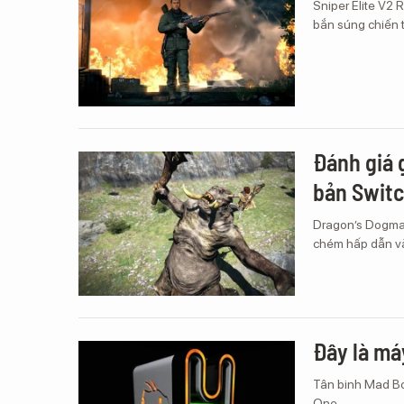
Sniper Elite V2 
bắn súng chiến t
Đánh giá 
bản Swit
Dragon’s Dogma: 
chém hấp dẫn và
Đây là má
Tân binh Mad Bo
One.