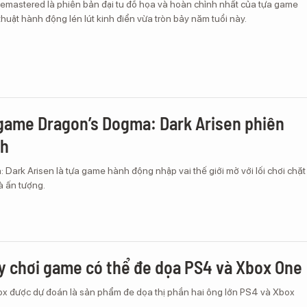
Remastered là phiên bản đại tu đồ họa và hoàn chỉnh nhất của tựa game
huật hành động lén lút kinh điển vừa tròn bảy năm tuổi này.
game Dragon’s Dogma: Dark Arisen phiên
ch
Dark Arisen là tựa game hành động nhập vai thế giới mở với lối chơi chặt
 ấn tượng.
y chơi game có thể đe dọa PS4 và Xbox One
x được dự đoán là sản phẩm đe dọa thị phần hai ông lớn PS4 và Xbox