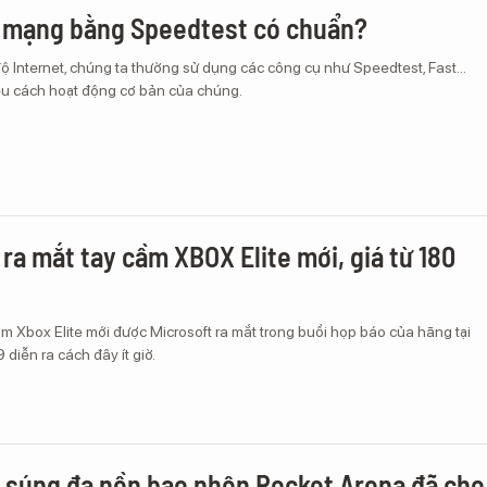
ộ mạng bằng Speedtest có chuẩn?
độ Internet, chúng ta thường sử dụng các công cụ như Speedtest, Fast...
ểu cách hoạt động cơ bản của chúng.
 ra mắt tay cầm XBOX Elite mới, giá từ 180
m Xbox Elite mới được Microsoft ra mắt trong buổi họp báo của hãng tại
 diễn ra cách đây ít giờ.
súng đa nền bao nhộn Rocket Arena đã cho