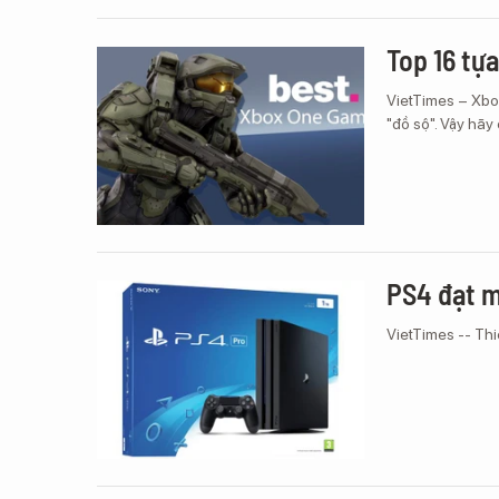
Top 16 tự
VietTimes – Xbox
"đồ sộ". Vậy hãy
PS4 đạt m
VietTimes -- Thi