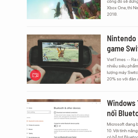
công đó sẽ dừng 
Xbox One, thì N
2018.
Nintendo 
game Swi
VietTimes -- Ra 
nhiều siêu phẩm
lượng máy Switc
20% so với đàn 
Windows 1
nối Bluet
Microsoft đang 
10. Với tính năn
có hỗ trợ Blueto