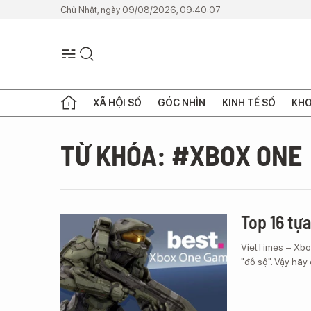
Chủ Nhật, ngày 09/08/2026, 09:40:07
XÃ HỘI SỐ
GÓC NHÌN
KINH TẾ SỐ
KHO
TỪ KHÓA: #XBOX ONE
Top 16 tự
VietTimes – Xbox
"đồ sộ". Vậy hãy