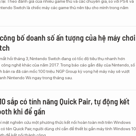
lại. Theo đánh giá của nhiều game thủ và các chuyên gia, so với PS4 và
intendo Switch là chiếc máy các game thủ nên tậu cho mình trong năm
công bố doanh số ấn tượng của hệ máy chơi
tch
mắt hồi tháng 3, Nintendo Switch đang có tốc độ tiêu thụ nhanh hơn
 công nghệ khác của năm 2017. Trong báo cáo gần đây của Nintendo, số
h bán ra đã cán mốc 100 triệu. NGP Group kỳ vọng hệ máy này sẽ vượt
anh Nintendo Wii ngay trong tháng sau.
0 sắp có tính năng Quick Pair, tự động kết
ooth khi để gần
bí mật nghiên cứu một phương thức kết nối hoàn toàn mới trên Windows
g có tên Quick Pair, người dùng chỉ cần để thiết bị gần máy tính Windows 10
oth để kết nối thành công.