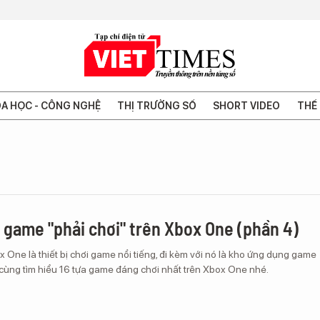
A HỌC - CÔNG NGHỆ
THỊ TRƯỜNG SỐ
SHORT VIDEO
THẾ 
a game "phải chơi" trên Xbox One (phần 4)
 One là thiết bị chơi game nổi tiếng, đi kèm với nó là kho ứng dụng game
 cùng tìm hiểu 16 tựa game đáng chơi nhất trên Xbox One nhé.