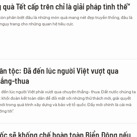
quà Tết cấp trên chỉ là giải pháp tình thế”
còn phân biệt đâu là những món quà mang nét đẹp truyền thống, đâu là
gụy trang cho những quan hệ tiêu cực.
dân tộc: Đã đến lúc người Việt vượt qua
hắng-thua
 đến lúc người Việt phải vượt qua chuyện thắng- thua. Đất nước chúng ta
 khối đoàn kết toàn dân để đối mặt với những thử thách mới, giải quyết
ới trong quá trình xây dựng và bảo vệ tổ quốc. Đấy mới chính là cái mà
ng tới”.
ốc sẽ khống chế hoàn toàn Biển Đông nếu