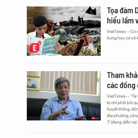
Tọa đàm D
hiểu lầm 
VietTimes – Có 
trung học cơ sở 
Tham khảo
các đồng 
VietTimes-- “Ta 
bị chi phối bởi 
huyết thống, đồn
địa phương, côn
7 (đang diễn ra)