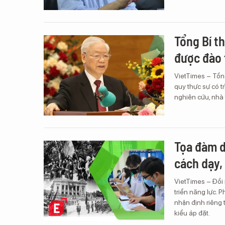
Tổng Bí th
được đào 
VietTimes – Tổng
quy thực sự có t
nghiên cứu, nhà
Tọa đàm d
cách dạy,
VietTimes – Đổi 
triển năng lực. 
nhận định riêng 
kiểu áp đặt.