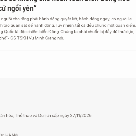
cứ ngồi yên“
 người cho rằng phải hành động quyết liệt, hành động ngay; có người lại
nh táo quan sát để hành động. Tuy nhiên, tất cả đều chung một quan điểm:
g Quốc là độc chiếm biển Đông. Chúng ta phải chuẩn bị đầy đủ thực lực,
i phó”- GS TSKH Vũ Minh Giang nói.
n hóa, Thể thao và Du lịch cấp ngày 27/11/2025
ức, Hà Nội