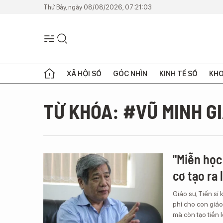
Thứ Bảy, ngày 08/08/2026, 07:21:03
XÃ HỘI SỐ
GÓC NHÌN
KINH TẾ SỐ
KHO
TỪ KHÓA: #VŨ MINH G
"Miễn học
cơ tạo ra 
Giáo sư, Tiến s
phí cho con giáo
mà còn tạo tiền 