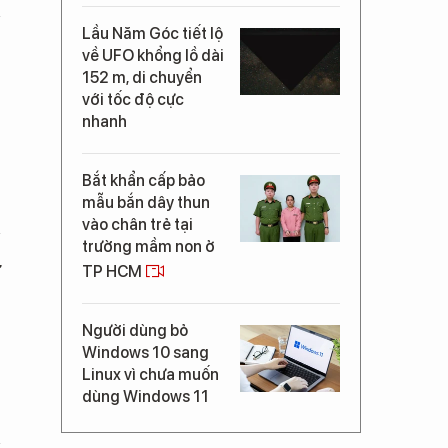
Lầu Năm Góc tiết lộ
về UFO khổng lồ dài
152 m, di chuyển
với tốc độ cực
nhanh
Bắt khẩn cấp bảo
mẫu bắn dây thun
vào chân trẻ tại
trường mầm non ở
ử
TP HCM
Người dùng bỏ
Windows 10 sang
Linux vì chưa muốn
dùng Windows 11