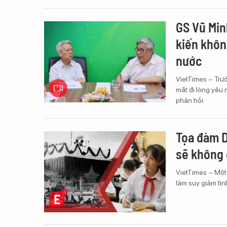
GS Vũ Min
kiến khôn
nước
VietTimes – Trư
mất đi lòng yêu
phản hồi.
Tọa đàm D
sẽ không 
VietTimes – Một
làm suy giảm tìn