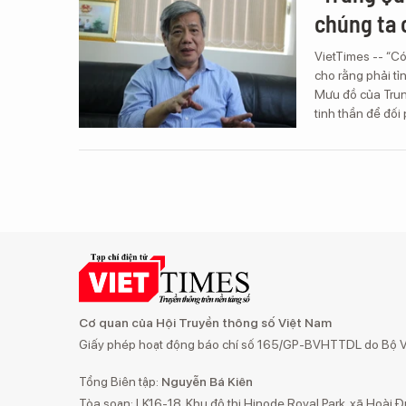
chúng ta 
VietTimes -- “Có
cho rằng phải tỉ
Mưu đồ của Trun
tinh thần để đố
Cơ quan của Hội Truyền thông số Việt Nam
Giấy phép hoạt động báo chí số 165/GP-BVHTTDL do Bộ Vă
Tổng Biên tập:
Nguyễn Bá Kiên
Tòa soạn: LK16-18, Khu đô thị Hinode Royal Park, xã Hoài Đ