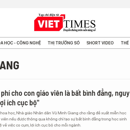
A HỌC - CÔNG NGHỆ
THỊ TRƯỜNG SỐ
SHORT VIDEO
THẾ 
IANG
 phí cho con giáo viên là bất bình đẳng, nguy
lợi ích cục bộ"
ĩ khoa học, Nhà giáo Nhân dân Vũ Minh Giang cho rằng đề xuất miễn học
 viên nếu được thông qua không chỉ tạo sự bất bình đẳng trong học sinh
lệ về việc co cụm, lợi ích cục bộ cho mỗi ngành.