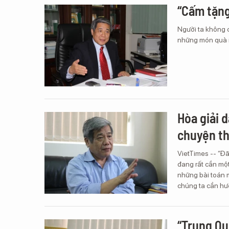
“Cấm tặng 
Người ta không 
những món quà n
Hòa giải 
chuyện t
VietTimes -- “Đã
đang rất cần một
những bài toán m
chúng ta cần hướ
“Trung Qu