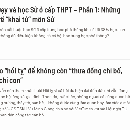
ạy và học Sử ở cấp THPT – Phần 1: Những
về “khai tử” môn Sử
nên bắt buộc học Sử ở cấp trung học phổ thông khi có tới 38% học sinh
không đủ điều kiện, không có cơ hội học trung học phổ thông?
 “hồi tỵ” để không còn “thưa đồng chí bố,
chí con”
vẫn nên tham khảo Luật Hồi tỵ, vì xã hội dù hiện đại đến đâu thì vẫn đang
quan hệ làng xã, gia đình. Theo đó, trước tiên, những người có cùng quan hệ
g hương, thầy trò, bạn bè,… không được cùng làm quan hay làm việc ở một
g sở”- GS.TSKH Vũ Minh Giang chia sẻ với VietTimes khi mà Hội nghị TƯ
 bàn đến công tác cán bộ.