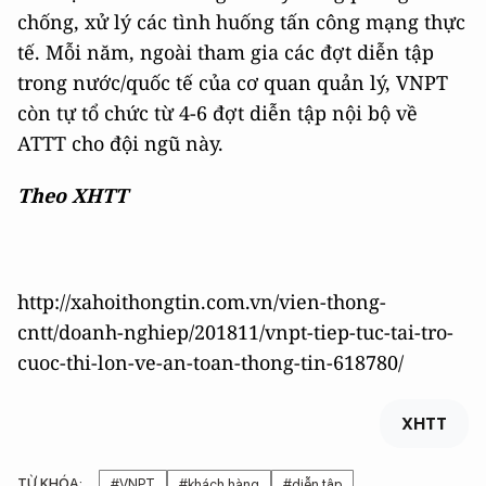
chống, xử lý các tình huống tấn công mạng thực
tế. Mỗi năm, ngoài tham gia các đợt diễn tập
trong nước/quốc tế của cơ quan quản lý, VNPT
còn tự tổ chức từ 4-6 đợt diễn tập nội bộ về
ATTT cho đội ngũ này.
Theo XHTT
http://xahoithongtin.com.vn/vien-thong-
cntt/doanh-nghiep/201811/vnpt-tiep-tuc-tai-tro-
cuoc-thi-lon-ve-an-toan-thong-tin-618780/
XHTT
TỪ KHÓA:
#VNPT
#khách hàng
#diễn tập