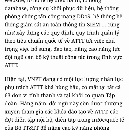
website, lỗ hổng hệ điều hành, lỗ hổng
database, công cụ khôi phục dữ liệu, hệ thống
phòng chống tấn công mạng DDoS, hệ thống hệ
thống giám sát an toàn thông tin SIEM … cũng
như xây dựng các quy định, quy trình quản lý
theo tiêu chuẩn quốc tế về ATTT tới việc chú
trọng việc bổ sung, đào tạo, nâng cao năng lực
đội ngũ cán bộ kỹ thuật công tác trong lĩnh vực
ATTT.
Hiện tại, VNPT đang có một lực lượng nhân lực
phụ trách ATTT khá hùng hậu, có mặt tại tất cả
63 đơn vị tỉnh thành và tại khối cơ quan Tập
đoàn. Hàng năm, đội ngũ này còn được thường
xuyên tham gia các khóa đào tạo về ATTT, các
đợt diễn tập nội bộ, diễn tập trong nước/quốc tế
của Bộ TT&TT để nâng cao kỹ năng phòng