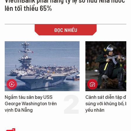
lên tối thiểu 65%
ĐỌC NHIỀU
Cảnh sát diễn tập đấu
Cận cảnh chiến hạm 
súng với khủng bố, bảo vệ
tống tàu sân bay USS
yếu nhân
George Washington 
Đà Nẵng