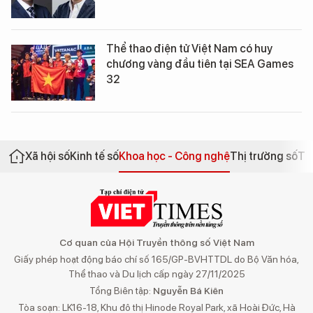
Thể thao điện tử Việt Nam có huy
chương vàng đầu tiên tại SEA Games
32
Xã hội số
Kinh tế số
Khoa học - Công nghệ
Thị trường số
Th
Cơ quan của Hội Truyền thông số Việt Nam
Giấy phép hoạt động báo chí số 165/GP-BVHTTDL do Bộ Văn hóa,
Thể thao và Du lịch cấp ngày 27/11/2025
Tổng Biên tập:
Nguyễn Bá Kiên
Tòa soạn: LK16-18, Khu đô thị Hinode Royal Park, xã Hoài Đức, Hà