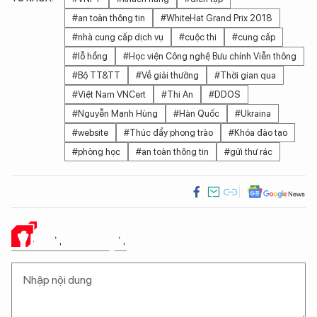
#an toàn thông tin
#WhiteHat Grand Prix 2018
#nhà cung cấp dịch vụ
#cuộc thi
#cung cấp
#lỗ hổng
#Học viện Công nghệ Bưu chính Viễn thông
#Bộ TT&TT
#Về giải thưởng
#Thời gian qua
#Việt Nam VNCert
#Thi An
#DDOS
#Nguyễn Mạnh Hùng
#Hàn Quốc
#Ukraina
#website
#Thúc đẩy phong trào
#Khóa đào tạo
#phòng học
#an toàn thông tin
#gửi thư rác
Ý KIẾN CỦA BẠN