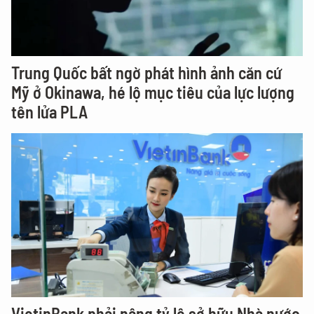
Trung Quốc bất ngờ phát hình ảnh căn cứ
Mỹ ở Okinawa, hé lộ mục tiêu của lực lượng
tên lửa PLA
VietinBank phải nâng tỷ lệ sở hữu Nhà nước