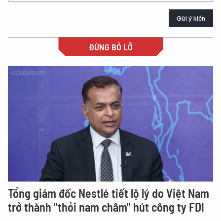
Gửi ý kiến
ĐỪNG BỎ LỠ
Tổng giám đốc Nestlé tiết lộ lý do Việt Nam
trở thành "thỏi nam châm" hút công ty FDI