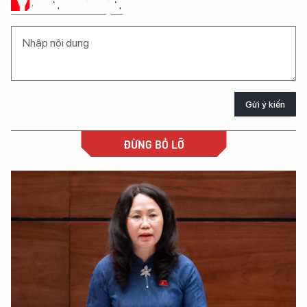
Ý KIẾN CỦA BẠN
Gửi ý kiến
ĐỪNG BỎ LỠ