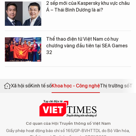
2 sếp mới của Kaspersky khu vực châu
Á – Thái Bình Dương là ai?
Thể thao điện tử Việt Nam có huy
chương vàng đầu tiên tại SEA Games
32
Xã hội số
Kinh tế số
Khoa học - Công nghệ
Thị trường số
Th
Cơ quan của Hội Truyền thông số Việt Nam
Giấy phép hoạt động báo chí số 165/GP-BVHTTDL do Bộ Văn hóa,