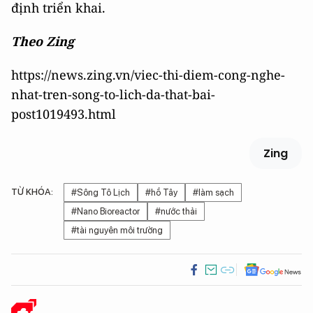
định triển khai.
Theo Zing
https://news.zing.vn/viec-thi-diem-cong-nghe-
nhat-tren-song-to-lich-da-that-bai-
post1019493.html
Zing
TỪ KHÓA:
#Sông Tô Lịch
#hồ Tây
#làm sạch
#Nano Bioreactor
#nước thải
#tài nguyên môi trường