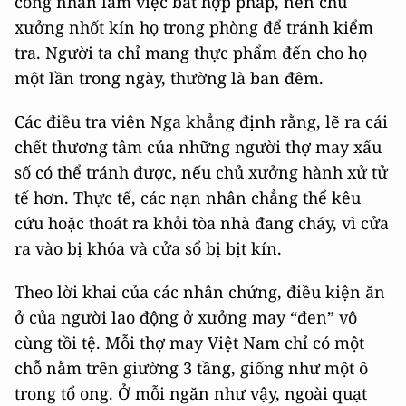
công nhân làm việc bất hợp pháp, nên chủ
xưởng nhốt kín họ trong phòng để tránh kiểm
tra. Người ta chỉ mang thực phẩm đến cho họ
một lần trong ngày, thường là ban đêm.
Các điều tra viên Nga khẳng định rằng, lẽ ra cái
chết thương tâm của những người thợ may xấu
số có thể tránh được, nếu chủ xưởng hành xử tử
tế hơn. Thực tế, các nạn nhân chẳng thể kêu
cứu hoặc thoát ra khỏi tòa nhà đang cháy, vì cửa
ra vào bị khóa và cửa sổ bị bịt kín.
Theo lời khai của các nhân chứng, điều kiện ăn
ở của người lao động ở xưởng may “đen” vô
cùng tồi tệ. Mỗi thợ may Việt Nam chỉ có một
chỗ nằm trên giường 3 tầng, giống như một ô
trong tổ ong. Ở mỗi ngăn như vậy, ngoài quạt