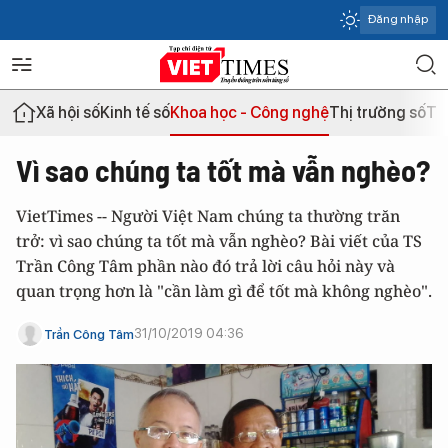
Đăng nhập
Xã hội số
Kinh tế số
Khoa học - Công nghệ
Thị trường số
Th
Vì sao chúng ta tốt mà vẫn nghèo?
VietTimes -- Người Việt Nam chúng ta thường trăn
trở: vì sao chúng ta tốt mà vẫn nghèo? Bài viết của TS
Trần Công Tâm phần nào đó trả lời câu hỏi này và
quan trọng hơn là "cần làm gì để tốt mà không nghèo".
31/10/2019 04:36
Trần Công Tâm