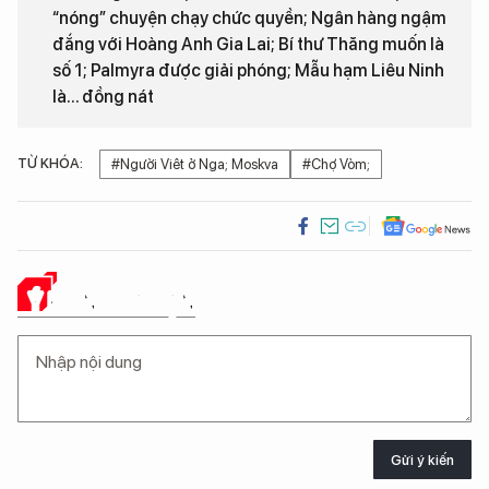
“nóng” chuyện chạy chức quyền; Ngân hàng ngậm
đắng với Hoàng Anh Gia Lai; Bí thư Thăng muốn là
số 1; Palmyra được giải phóng; Mẫu hạm Liêu Ninh
là... đồng nát
TỪ KHÓA:
#Người Viêt ở Nga; Moskva
#Chợ Vòm;
Ý KIẾN CỦA BẠN
Gửi ý kiến