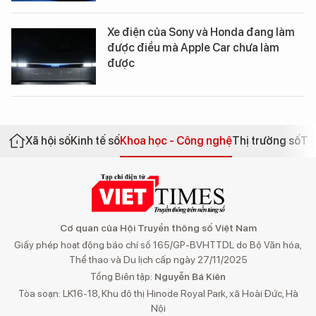
Xe điện của Sony và Honda đang làm
được điều mà Apple Car chưa làm
được
Xã hội số
Kinh tế số
Khoa học - Công nghệ
Thị trường số
Th
Cơ quan của Hội Truyền thông số Việt Nam
Giấy phép hoạt động báo chí số 165/GP-BVHTTDL do Bộ Văn hóa,
Thể thao và Du lịch cấp ngày 27/11/2025
Tổng Biên tập:
Nguyễn Bá Kiên
Tòa soạn: LK16-18, Khu đô thị Hinode Royal Park, xã Hoài Đức, Hà
Nội