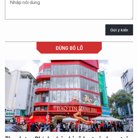
Gửi ý kiến
ĐỪNG BỎ LỠ