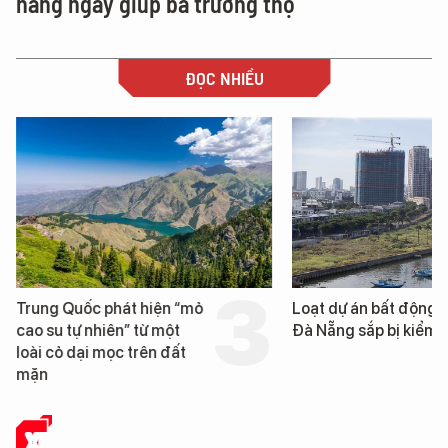
hàng ngày giúp bà trường thọ
ĐỌC NHIỀU
Trung Quốc phát hiện “mỏ
Loạt dự án bất động 
cao su tự nhiên” từ một
Đà Nẵng sắp bị kiểm t
loài cỏ dại mọc trên đất
mặn
XE