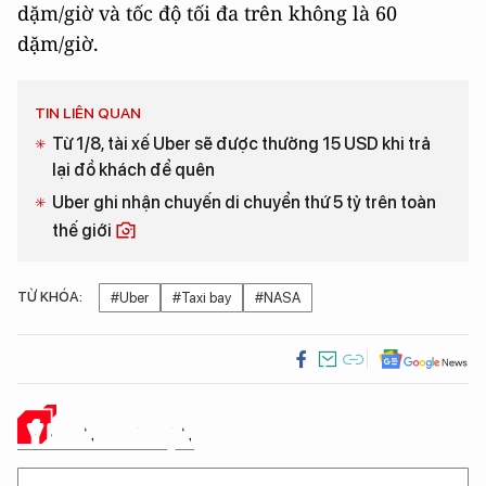
dặm/giờ và tốc độ tối đa trên không là 60
dặm/giờ.
TIN LIÊN QUAN
Từ 1/8, tài xế Uber sẽ được thưởng 15 USD khi trả
lại đồ khách để quên
Uber ghi nhận chuyến di chuyển thứ 5 tỷ trên toàn
thế giới
TỪ KHÓA:
#Uber
#Taxi bay
#NASA
Ý KIẾN CỦA BẠN