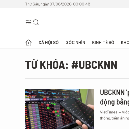
Thứ Sáu, ngày 07/08/2026, 09:00:48
XÃ HỘI SỐ
GÓC NHÌN
KINH TẾ SỐ
KHO
TỪ KHÓA: #UBCKNN
UBCKNN 'p
động bằn
VietTimes – Việc
thống, tiềm ẩn 