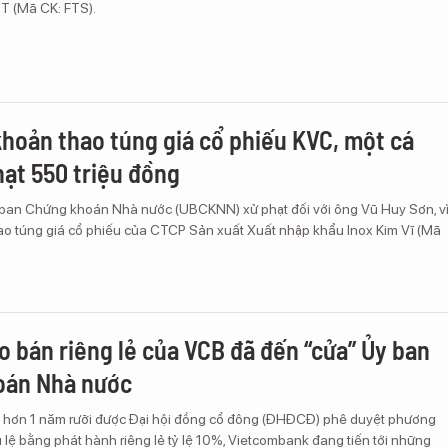
T (Mã CK: FTS).
 khoản thao túng giá cổ phiếu KVC, một cá
hạt 550 triệu đồng
 ban Chứng khoán Nhà nước (UBCKNN) xử phạt đối với ông Vũ Huy Sơn, v
hao túng giá cổ phiếu của CTCP Sản xuất Xuất nhập khẩu Inox Kim Vĩ (Mã
o bán riêng lẻ của VCB đã đến “cửa” Ủy ban
oán Nhà nước
 hơn 1 năm rưỡi được Đại hội đồng cổ đông (ĐHĐCĐ) phê duyệt phương
 lệ bằng phát hành riêng lẻ tỷ lệ 10%, Vietcombank đang tiến tới những