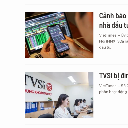
Cảnh báo 
nhà đầu t
VietTimes – Ủy
Nội (HNX) vừa ra
đầu tư.
TVSI bị đ
VietTimes – Sở 
phần hoạt động g