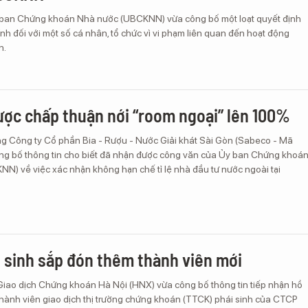
 ban Chứng khoán Nhà nước (UBCKNN) vừa công bố một loạt quyết định
nh đối với một số cá nhân, tổ chức vì vi phạm liên quan đến hoạt động
n.
ợc chấp thuận nới “room ngoại” lên 100%
ng Công ty Cổ phần Bia - Rượu - Nước Giải khát Sài Gòn (Sabeco - Mã
ng bố thông tin cho biết đã nhận được công văn của Ủy ban Chứng khoá
N) về việc xác nhận không hạn chế tỉ lệ nhà đầu tư nước ngoài tại
 sinh sắp đón thêm thành viên mới
Giao dịch Chứng khoán Hà Nội (HNX) vừa công bố thông tin tiếp nhận hồ
thành viên giao dịch thị trường chứng khoán (TTCK) phái sinh của CTCP