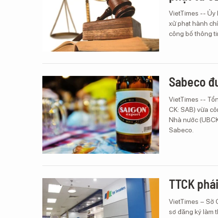
VietTimes -- Ủy
xử phạt hành chí
công bố thông ti
Sabeco đư
VietTimes -- Tổ
CK: SAB) vừa cô
Nhà nước (UBCKN
Sabeco.
TTCK phái
VietTimes – Sở 
sơ đăng ký làm 