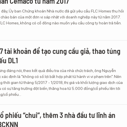
hần Cemaco từ năm 2017
i đây, Ủy ban Chứng khoán Nhà nước đã gửi yêu cầu FLC Homes thu hồi
chào bán của một đơn vị sáp nhật với doanh nghiệp này từ năm 2017.
 FLC Homes, không có cổ đông nào muốn yêu cầu công ty hoàn trả tiền.
7 tài khoản để tạo cung cầu giả, thao túng
iếu DL1
ng đáng nói, theo kết quả điều tra của nhà chức trách, ông Nguyễn
ác định là "không có số lợi bất hợp phát từ hành vi vi phạm trên". Nên
g thời gian từ tháng 5/2017 - 1/2018, thị giá và khối lượng giao dịch của
 có sự tăng trưởng đột biến, thăng hoa từ 5.000 đồng/cổ phiếu lên tới
/cổ phiếu...
ổ phiếu “chui”, thêm 3 nhà đầu tư lĩnh án
UBCKNN