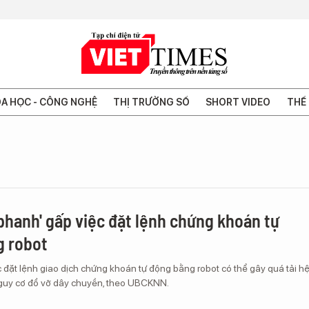
A HỌC - CÔNG NGHỆ
THỊ TRƯỜNG SỐ
SHORT VIDEO
THẾ 
hanh' gấp việc đặt lệnh chứng khoán tự
g robot
 đặt lệnh giao dịch chứng khoán tự động bằng robot có thể gây quá tải h
nguy cơ đổ vỡ dây chuyền, theo UBCKNN.