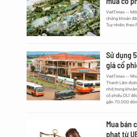
mua cổ p
VietTimes -- Mớ
chứng khoán đã 
Tuy nhiên, theo
Sử dụng 5
giá cổ ph
VietTimes -- Như
Thanh Lâm được x
nhớ, trong khoản
cổ phiếu DL1 đều
gần 70.000 đồng
Mua bán c
phạt từ 