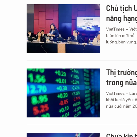
Chủ tịch 
nâng hạng
VietTimes – Việ
biên lên mới nổi
lượng, bền vững.
Thị trườn
trong nửa
VietTimes – Lãi 
khôi lục là yếu 
nửa cuối năm 2
Chưa kịp t