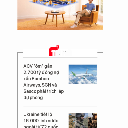
TIN MỚI
ACV "ôm" gần
2.700 tỷ đồng nợ
xấu Bamboo
Airways, SGN và
Sasco phải trích lập
dự phòng
Ukraine tiết lộ
16.000 lính nước
ngoài từ 72 quốc