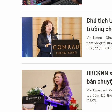
Chủ tịch 
trường ch
VietTimes – Chủ
tiềm năng thị tr
ngày 29/8, tại 
UBCKNN sắ
bàn chuyệ
VietTimes – Thô
tọa đàm “Đối tho
(26/7).