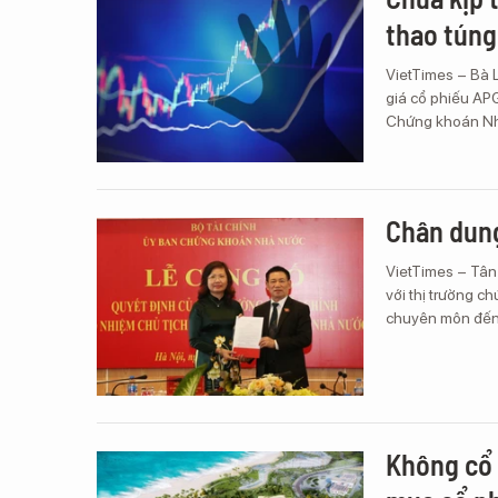
thao túng
VietTimes – Bà 
giá cổ phiếu APG
Chứng khoán N
Chân dun
VietTimes – Tân
với thị trường ch
chuyên môn đến 
Không cổ 