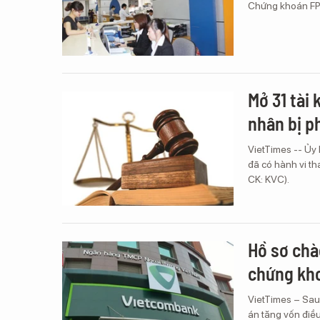
Chứng khoán FP
Mở 31 tài
nhân bị p
VietTimes -- Ủy
đã có hành vi t
CK: KVC).
Hồ sơ chà
chứng kh
VietTimes – Sau
án tăng vốn điều