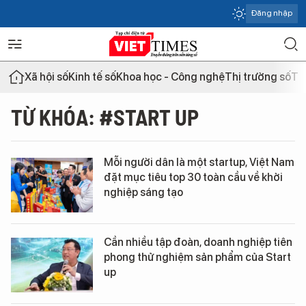
Đăng nhập
Xã hội số
Kinh tế số
Khoa học - Công nghệ
Thị trường số
Th
TỪ KHÓA: #START UP
Mỗi người dân là một startup, Việt Nam
đặt mục tiêu top 30 toàn cầu về khởi
nghiệp sáng tạo
Cần nhiều tập đoàn, doanh nghiệp tiên
phong thử nghiệm sản phẩm của Start
up