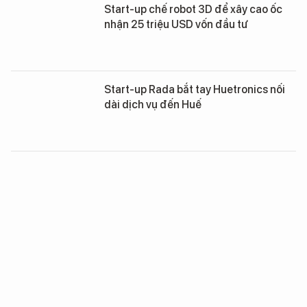
Start-up chế robot 3D để xây cao ốc
nhận 25 triệu USD vốn đầu tư
Start-up Rada bắt tay Huetronics nối
dài dịch vụ đến Huế
Start-up sẽ được chủ động sử dụng Hệ
tri thức Việt số hoá
Tỷ phú Nhật đứng sau loạt thương vụ tỷ
USD với start-up công nghệ