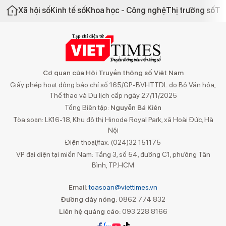
Xã hội số
Kinh tế số
Khoa học - Công nghệ
Thị trường số
Th
Cơ quan của Hội Truyền thông số Việt Nam
Giấy phép hoạt động báo chí số 165/GP-BVHTTDL do Bộ Văn hóa,
Thể thao và Du lịch cấp ngày 27/11/2025
Tổng Biên tập:
Nguyễn Bá Kiên
Tòa soạn: LK16-18, Khu đô thị Hinode Royal Park, xã Hoài Đức, Hà
Nội
Điện thoại/fax: (024)32 151175
VP đại diện tại miền Nam: Tầng 3, số 54, đường C1, phường Tân
Bình, TP.HCM
Email:
toasoan@viettimes.vn
Đường dây nóng:
0862 774 832
Liên hệ quảng cáo:
093 228 8166