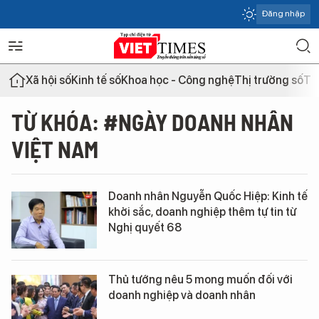
Đăng nhập
Xã hội số
Kinh tế số
Khoa học - Công nghệ
Thị trường số
Th
TỪ KHÓA: #NGÀY DOANH NHÂN
VIỆT NAM
Doanh nhân Nguyễn Quốc Hiệp: Kinh tế
khởi sắc, doanh nghiệp thêm tự tin từ
Nghị quyết 68
Thủ tướng nêu 5 mong muốn đối với
doanh nghiệp và doanh nhân