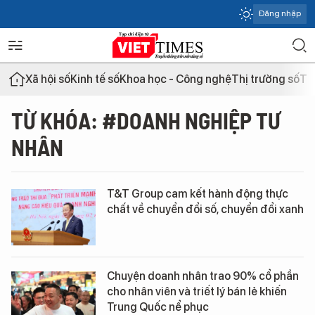
Đăng nhập
Xã hội số
Kinh tế số
Khoa học - Công nghệ
Thị trường số
Th
TỪ KHÓA: #DOANH NGHIỆP TƯ
NHÂN
T&T Group cam kết hành động thực
chất về chuyển đổi số, chuyển đổi xanh
Chuyện doanh nhân trao 90% cổ phần
cho nhân viên và triết lý bán lẻ khiến
Trung Quốc nể phục