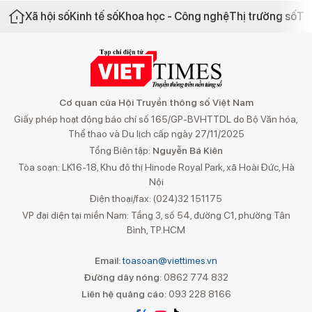
Xã hội số
Kinh tế số
Khoa học - Công nghệ
Thị trường số
Th
Cơ quan của Hội Truyền thông số Việt Nam
Giấy phép hoạt động báo chí số 165/GP-BVHTTDL do Bộ Văn hóa,
Thể thao và Du lịch cấp ngày 27/11/2025
Tổng Biên tập:
Nguyễn Bá Kiên
Tòa soạn: LK16-18, Khu đô thị Hinode Royal Park, xã Hoài Đức, Hà
Nội
Điện thoại/fax: (024)32 151175
VP đại diện tại miền Nam: Tầng 3, số 54, đường C1, phường Tân
Bình, TP.HCM
Email:
toasoan@viettimes.vn
Đường dây nóng:
0862 774 832
Liên hệ quảng cáo:
093 228 8166